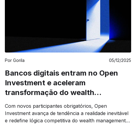
a ser estratégico, ao considerar como essa disputa
pode alterar custos, ampliar o acesso a produtos e
influenciar a dinâmica de liquidez no país.
Por
Gorila
05/12/2025
Bancos digitais entram no Open
Investment e aceleram
transformação do wealth
management
Com novos participantes obrigatórios, Open
Investment avança de tendência a realidade inevitável
e redefine lógica competitiva do wealth management
brasileiro