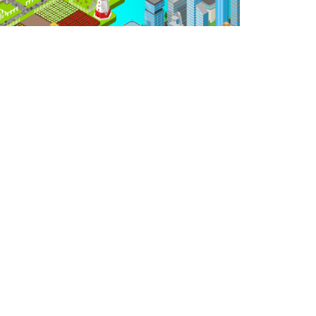
r
Mariane Vas
13/07/2020
RI e CRA: O que são e como
ucrar com eles
iba mais como funciona essa modalidades
 investimentos. Depois é só boletar no Gorila
 ativos de CRI e CRA da sua carteira.
4 min