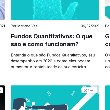
021
Por
Mariane Vas
09/02/2021
Po
Fundos Quantitativos: O que
G
são e como funcionam?
c
Entenda o que são Fundos Quantitativos, seu
O 
desempenho em 2020 e como eles podem
um
aumentar a rentabilidade da sua carteira.
co
n
4 min