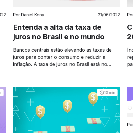
022
Por
Daniel Keny
21/06/2022
Po
Entenda a alta da taxa de
C
juros no Brasil e no mundo
2
Bancos centrais estão elevando as taxas de
Ín
juros para conter o consumo e reduzir a
re
inflação. A taxa de juros no Brasil está no
pa
o
maior patamar desde 2016, enquanto os EUA
ET
registram a maior alta em 40 anos.
n
13 min
Po