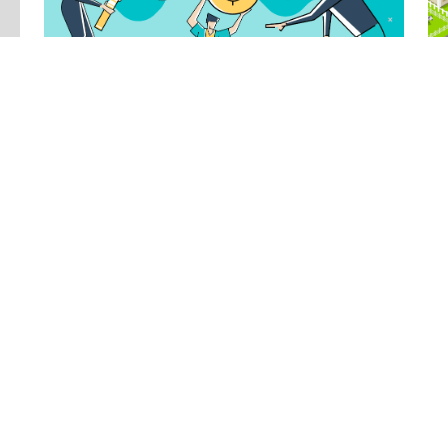
020
Por
Alvara Bianca
24/07/2020
Po
Descubra como investir na
C
Bolsa de Valores
l
Ainda têm dúvidas em como investir na Bolsa
Sa
de Valores? Saiba tudo sobre ações, mercado,
de
taxas, vantagens e riscos dessa operação.
os
da
n
5 min