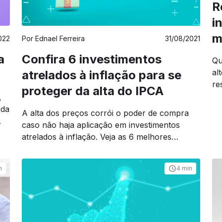
R
i
m
022
Por
Ednael Ferreira
31/08/2021
a
Confira 6 investimentos
Qu
al
atrelados à inflação para se
re
proteger da alta do IPCA
re
,
nda
A alta dos preços corrói o poder de compra
.
caso não haja aplicação em investimentos
atrelados à inflação. Veja as 6 melhores
opções!
n
4 min