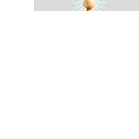
Por
Mariane Vas
24/07/2
Small Caps: As ações de
grande potencial e pouco
conhecidas
Small Caps, as empresas de baixa
capitalização. Saiba como funcionam, enten
o seu potencial de valorização e os riscos
embutidos.
2 mi