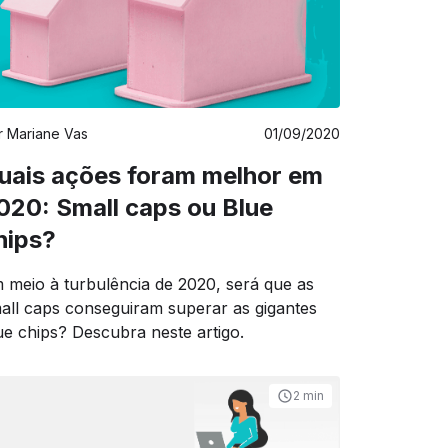
r
Mariane Vas
01/09/2020
uais ações foram melhor em
020: Small caps ou Blue
hips?
 meio à turbulência de 2020, será que as
all caps conseguiram superar as gigantes
ue chips? Descubra neste artigo.
2 min