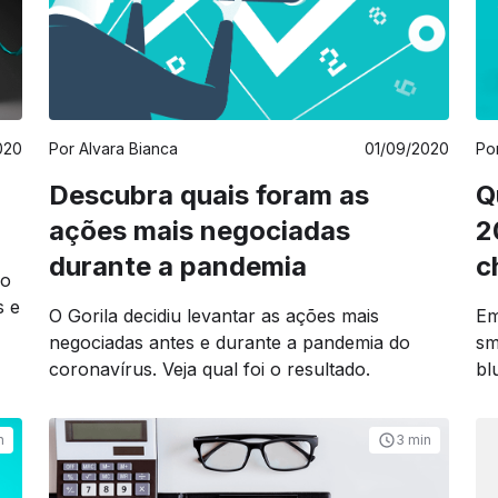
020
Por
Alvara Bianca
01/09/2020
Po
Descubra quais foram as
Q
ações mais negociadas
2
durante a pandemia
c
 o
s e
O Gorila decidiu levantar as ações mais
Em
negociadas antes e durante a pandemia do
sm
coronavírus. Veja qual foi o resultado.
bl
n
3 min