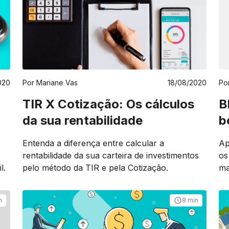
020
Por
Mariane Vas
18/08/2020
Po
TIR X Cotização: Os cálculos
B
da sua rentabilidade
b
Entenda a diferença entre calcular a
Ap
rentabilidade da sua carteira de investimentos
os
l.
pelo método da TIR e pela Cotização.
ma
n
8 min