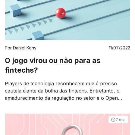
Por
Daniel Keny
11/07/2022
O jogo virou ou não para as
fintechs?
Players de tecnologia reconhecem que é preciso
cautela diante da bolha das fintechs. Entretanto, o
amadurecimento da regulação no setor e o Open
Finance, entre outros fatores, devem contribuir para
que não seja “um inverno tão rígido”. Essa é a opinião
de Guilherme Assis, CEO do Gorila.
7 min