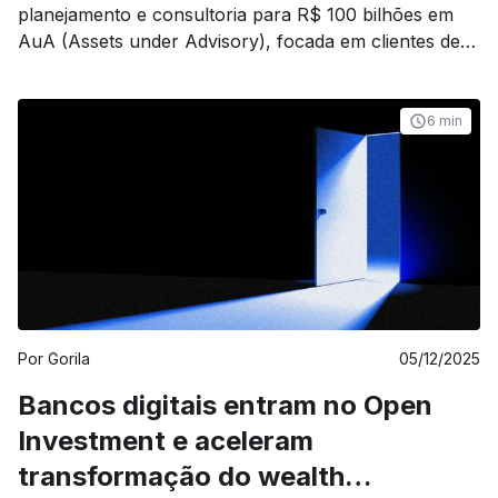
planejamento e consultoria para R$ 100 bilhões em
AuA (Assets under Advisory), focada em clientes de
menor ticket, é enorme. Vários fatores contribuem
para que esse seja um momento único no mercado
brasileiro: novas regulamentações, amadurecimento
6 min
das plataformas de investimento, dinâmica
macroeconômica, avanço das tecnologias de
consolidação de [&hellip;]
Por
Gorila
05/12/2025
Bancos digitais entram no Open
Investment e aceleram
transformação do wealth