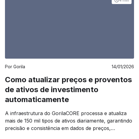
marcada pela abertura de plataformas de bancos e
4 min
corretoras para consultorias independentes e family
offices. Agora, [&hellip;]
Por
Gorila
14/01/2026
Como atualizar preços e proventos
de ativos de investimento
automaticamente
A infraestrutura do GorilaCORE processa e atualiza
mais de 150 mil tipos de ativos diariamente, garantindo
precisão e consistência em dados de preços,
proventos e eventos corporativos. Manter portfólios