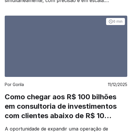
simultaneamente, com precisão e em escala.
Instituições financeiras e escritórios de consultoria de
investimentos que operam em escala enfrentam um
desafio técnico e operacional significativo: processar e
6 min
consolidar milhares — ou centenas de milhares — de
portfólios diariamente, mantendo precisão, velocidade
e confiabilidade. À [&hellip;]
Por
Gorila
11/12/2025
Como chegar aos R$ 100 bilhões
em consultoria de investimentos
com clientes abaixo de R$ 10
milhões de patrimônio?
A oportunidade de expandir uma operação de