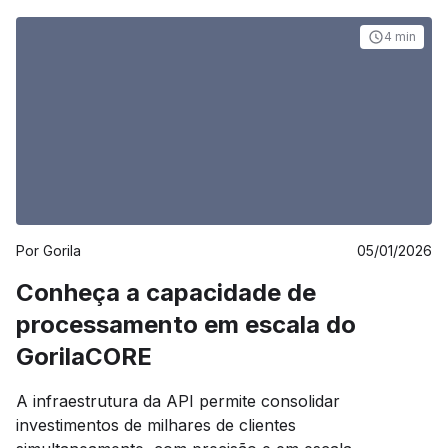
de investimentos atualizados parece trivial à primeira
vista. Na prática, porém, a complexidade é
4 min
significativamente maior, especialmente quando se
opera em escala. Cada classe de ativo [&hellip;]
Por
Gorila
05/01/2026
Conheça a capacidade de
processamento em escala do
GorilaCORE
A infraestrutura da API permite consolidar
investimentos de milhares de clientes