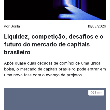
Por
Gorila
16/03/2026
Liquidez, competição, desafios e o
futuro do mercado de capitais
brasileiro
Após quase duas décadas de domínio de uma única
bolsa, o mercado de capitais brasileiro pode entrar em
uma nova fase com o avanço de projetos
concorrentes à B3, que prometem introduzir
competição em um setor historicamente concentrado;
mais do que uma questão regulatória, o debate passa
3 min
a ser estratégico, ao considerar como essa disputa
pode alterar custos, ampliar o acesso a produtos e