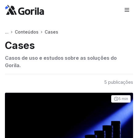
Conteúdos
Cases
Cases
Casos de uso e estudos sobre as soluções do
Gorila.
5
publicações
5 min