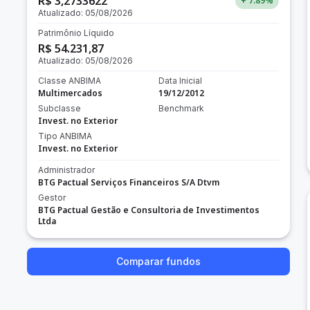
R$ 3,2733622
+ 7.89
%
Atualizado:
05/08/2026
Patrimônio Líquido
R$ 54.231,87
Atualizado:
05/08/2026
Classe ANBIMA
Data Inicial
Multimercados
19/12/2012
Subclasse
Benchmark
Invest. no Exterior
Tipo ANBIMA
Invest. no Exterior
Administrador
BTG Pactual Serviços Financeiros S/A Dtvm
Gestor
BTG Pactual Gestão e Consultoria de Investimentos
Ltda
Comparar fundos