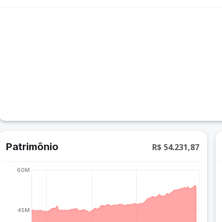
Patrimônio
R$ 54.231,87
60M
45M