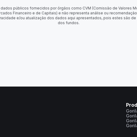
 de dados públicos fornecidos por órgãos como CVM (Comissão de Valores M
rcados Financeiro e de Capitais) e não representa análise ou recomendação
racidade e/ou atualização dos dados aqui apresentados, pois estes são de
dos fundos.
Pro
Gori
Gori
Gori
Gori