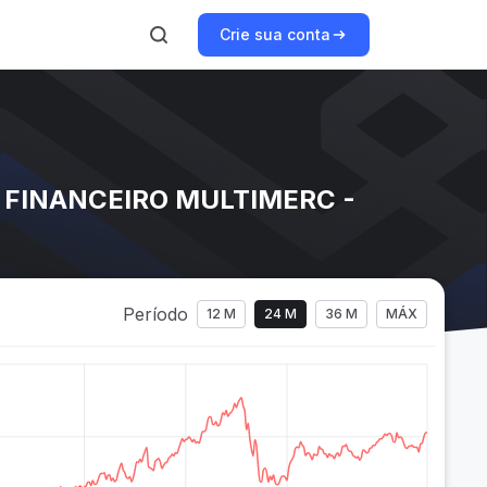
Crie sua conta
 FINANCEIRO MULTIMERC -
Período
12 M
24 M
36 M
MÁX