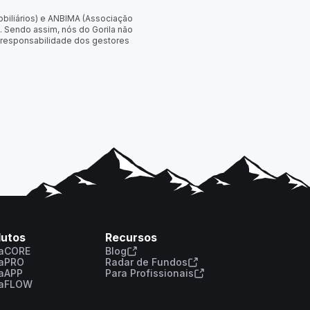
obiliários) e ANBIMA (Associação
. Sendo assim, nós do Gorila não
 responsabilidade dos gestores
dutos
Recursos
laCORE
Blog
laPRO
Radar de Fundos
laAPP
Para Profissionais
laFLOW