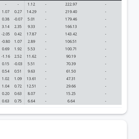
-
-
1.12
-
222.97
-
1.07
0.27
14.29
-
219.40
-
0.38
-0.07
5.01
-
179.46
-
3.14
2.35
9.33
-
166.13
-
-2.05
0.42
17.87
-
143.42
-
-0.80
1.07
2.89
-
106.51
-
0.69
1.92
5.53
-
100.71
-
-1.16
2.52
11.62
-
90.19
-
0.15
-0.03
5.51
-
70.39
-
0.54
0.51
9.63
-
61.50
-
1.02
1.09
13.61
-
47.31
-
1.04
0.72
12.51
-
29.66
-
0.20
0.63
8.07
-
15.25
-
0.63
0.75
6.64
-
6.64
-