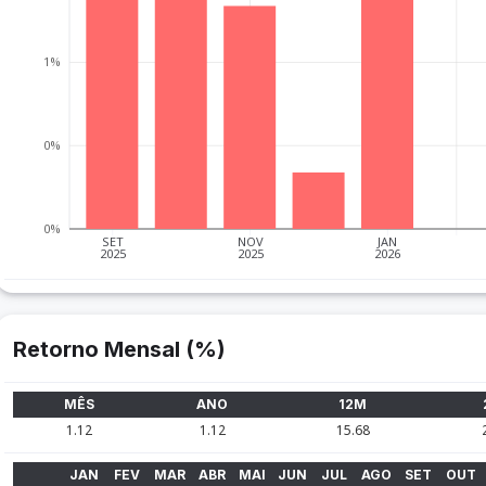
1%
0%
0%
SET
NOV
JAN
2025
2025
2026
Retorno Mensal (%)
MÊS
ANO
12M
1.12
1.12
15.68
JAN
FEV
MAR
ABR
MAI
JUN
JUL
AGO
SET
OUT