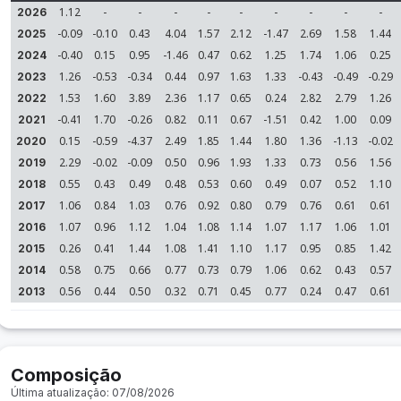
1.12
-
-
-
-
-
-
-
-
-
2026
-0.09
-0.10
0.43
4.04
1.57
2.12
-1.47
2.69
1.58
1.44
2025
-0.40
0.15
0.95
-1.46
0.47
0.62
1.25
1.74
1.06
0.25
2024
1.26
-0.53
-0.34
0.44
0.97
1.63
1.33
-0.43
-0.49
-0.29
2023
1.53
1.60
3.89
2.36
1.17
0.65
0.24
2.82
2.79
1.26
2022
-0.41
1.70
-0.26
0.82
0.11
0.67
-1.51
0.42
1.00
0.09
2021
0.15
-0.59
-4.37
2.49
1.85
1.44
1.80
1.36
-1.13
-0.02
2020
2.29
-0.02
-0.09
0.50
0.96
1.93
1.33
0.73
0.56
1.56
2019
0.55
0.43
0.49
0.48
0.53
0.60
0.49
0.07
0.52
1.10
2018
1.06
0.84
1.03
0.76
0.92
0.80
0.79
0.76
0.61
0.61
2017
1.07
0.96
1.12
1.04
1.08
1.14
1.07
1.17
1.06
1.01
2016
0.26
0.41
1.44
1.08
1.41
1.10
1.17
0.95
0.85
1.42
2015
0.58
0.75
0.66
0.77
0.73
0.79
1.06
0.62
0.43
0.57
2014
0.56
0.44
0.50
0.32
0.71
0.45
0.77
0.24
0.47
0.61
2013
Composição
Última atualização: 07/08/2026