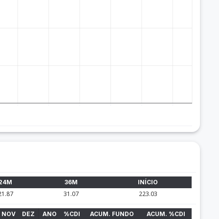
24M
36M
INÍCIO
21.87
31.07
223.03
NOV
DEZ
ANO
%CDI
ACUM. FUNDO
ACUM. %CDI