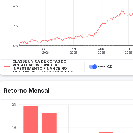
14%
7%
0%
OUT
JAN
ABR
JUL
2024
2025
2025
2025
CLASSE ÚNICA DE COTAS DO
VINCITORE RV FUNDO DE
CDI
INVESTIMENTO FINANCEIRO
MULTIMERC - 17.053.136/0001-62
Retorno Mensal
2%
1%