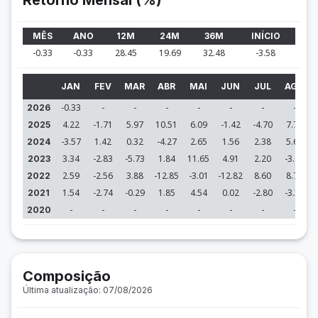
Retorno Mensal (%)
MÊS
ANO
12M
24M
36M
INÍCIO
-0.33
-0.33
28.45
19.69
32.48
-3.58
JAN
FEV
MAR
ABR
MAI
JUN
JUL
AGO
-0.33
-
-
-
-
-
-
-
2026
4.22
-1.71
5.97
10.51
6.09
-1.42
-4.70
7.78
2025
-3.57
1.42
0.32
-4.27
2.65
1.56
2.38
5.63
2024
3.34
-2.83
-5.73
1.84
11.65
4.91
2.20
-3.79
2023
2.59
-2.56
3.88
-12.85
-3.01
-12.82
8.60
8.76
2022
1.54
-2.74
-0.29
1.85
4.54
0.02
-2.80
-3.36
2021
-
-
-
-
-
-
-
-
2020
Composição
Última atualização: 07/08/2026