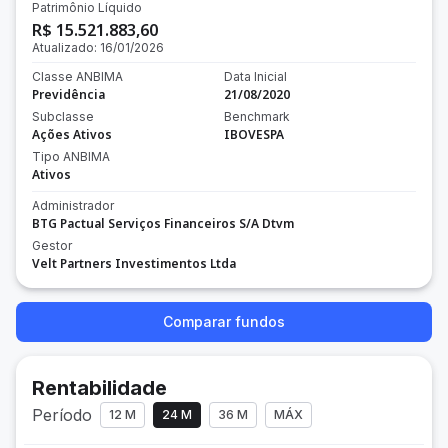
Patrimônio Líquido
R$ 15.521.883,60
Atualizado:
16/01/2026
Classe ANBIMA
Data Inicial
Previdência
21/08/2020
Subclasse
Benchmark
Ações Ativos
IBOVESPA
Tipo ANBIMA
Ativos
Administrador
BTG Pactual Serviços Financeiros S/A Dtvm
Gestor
Velt Partners Investimentos Ltda
Comparar fundos
Rentabilidade
Período
12 M
24 M
36 M
MÁX