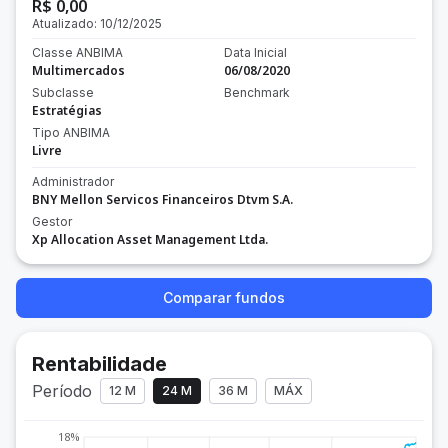
R$ 0,00
Atualizado:
10/12/2025
Classe ANBIMA
Data Inicial
Multimercados
06/08/2020
Subclasse
Benchmark
Estratégias
Tipo ANBIMA
Livre
Administrador
BNY Mellon Servicos Financeiros Dtvm S.A.
Gestor
Xp Allocation Asset Management Ltda.
Comparar fundos
Rentabilidade
Período
12 M
24 M
36 M
MÁX
18%