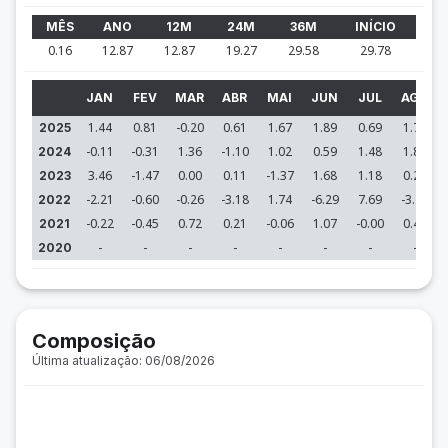
MÊS
ANO
12M
24M
36M
INÍCIO
0.16
12.87
12.87
19.27
29.58
29.78
JAN
FEV
MAR
ABR
MAI
JUN
JUL
AGO
1.44
0.81
-0.20
0.61
1.67
1.89
0.69
1.71
2025
-0.11
-0.31
1.36
-1.10
1.02
0.59
1.48
1.84
2024
3.46
-1.47
0.00
0.11
-1.37
1.68
1.18
0.21
2023
-2.21
-0.60
-0.26
-3.18
1.74
-6.29
7.69
-3.41
2022
-0.22
-0.45
0.72
0.21
-0.06
1.07
-0.00
0.41
2021
-
-
-
-
-
-
-
-
2020
Composição
Última atualização: 06/08/2026