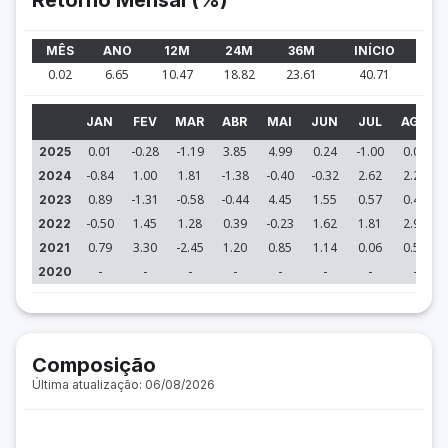
Retorno Mensal (%)
MÊS
ANO
12M
24M
36M
INÍCIO
0.02
6.65
10.47
18.82
23.61
40.71
JAN
FEV
MAR
ABR
MAI
JUN
JUL
AGO
0.01
-0.28
-1.19
3.85
4.99
0.24
-1.00
0.02
2025
-0.84
1.00
1.81
-1.38
-0.40
-0.32
2.62
2.29
2024
0.89
-1.31
-0.58
-0.44
4.45
1.55
0.57
0.42
2023
-0.50
1.45
1.28
0.39
-0.23
1.62
1.81
2.91
2022
0.79
3.30
-2.45
1.20
0.85
1.14
0.06
0.54
2021
-
-
-
-
-
-
-
-
2020
Composição
Última atualização: 06/08/2026