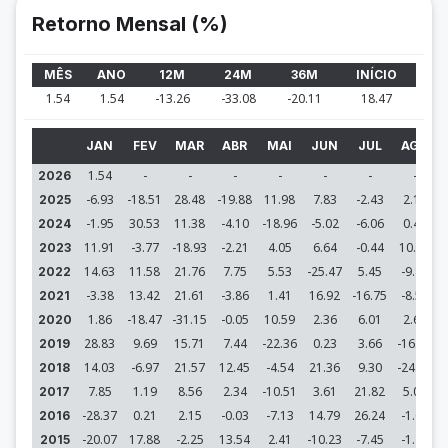
Retorno Mensal (%)
MÊS
ANO
12M
24M
36M
INÍCIO
1.54
1.54
-13.26
-33.08
-20.11
18.47
JAN
FEV
MAR
ABR
MAI
JUN
JUL
AGO
1.54
-
-
-
-
-
-
-
2026
-6.93
-18.51
28.48
-19.88
11.98
7.83
-2.43
2.13
2025
-1.95
30.53
11.38
-4.10
-18.96
-5.02
-6.06
0.44
-
2024
11.91
-3.77
-18.93
-2.21
4.05
6.64
-0.44
10.52
2023
14.63
11.58
21.76
7.75
5.53
-25.47
5.45
-9.82
-
2022
-3.38
13.42
21.61
-3.86
1.41
16.92
-16.75
-8.53
2021
1.86
-18.47
-31.15
-0.05
10.59
2.36
6.01
2.63
-
2020
28.83
9.69
15.71
7.44
-22.36
0.23
3.66
-16.29
2019
14.03
-6.97
21.57
12.45
-4.54
21.36
9.30
-24.58
2018
7.85
1.19
8.56
2.34
-10.51
3.61
21.82
5.05
2017
-28.37
0.21
2.15
-0.03
-7.13
14.79
26.24
-1.08
-
2016
-20.07
17.88
-2.25
13.54
2.41
-10.23
-7.45
-1.43
2015