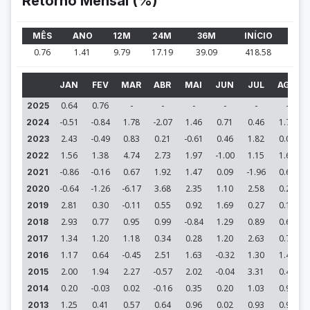
Retorno Mensal (%)
MÊS
ANO
12M
24M
36M
INÍCIO
0.76
1.41
9.79
17.19
39.09
418.58
JAN
FEV
MAR
ABR
MAI
JUN
JUL
AGO
0.64
0.76
-
-
-
-
-
-
2025
-0.51
-0.84
1.78
-2.07
1.46
0.71
0.46
1.77
2024
2.43
-0.49
0.83
0.21
-0.61
0.46
1.82
0.04
2023
1.56
1.38
4.74
2.73
1.97
-1.00
1.15
1.62
2022
-0.86
-0.16
0.67
1.92
1.47
0.09
-1.96
0.66
2021
-0.64
-1.26
-6.17
3.68
2.35
1.10
2.58
0.23
2020
2.81
0.30
-0.11
0.55
0.92
1.69
0.27
0.10
2019
2.93
0.77
0.95
0.99
-0.84
1.29
0.89
0.68
2018
1.34
1.20
1.18
0.34
0.28
1.20
2.63
0.77
2017
1.17
0.64
-0.45
2.51
1.63
-0.32
1.30
1.49
2016
2.00
1.94
2.27
-0.57
2.02
-0.04
3.31
0.44
2015
0.20
-0.03
0.02
-0.16
0.35
0.20
1.03
0.99
2014
1.25
0.41
0.57
0.64
0.96
0.02
0.93
0.90
2013