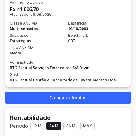
Patrimônio Líquido
R$ 41.806,70
Atualizado:
06/08/2026
Classe ANBIMA
Data Inicial
Multimercados
10/10/2003
Subclasse
Benchmark
Estratégias
CDI
Tipo ANBIMA
Macro
Administrador
BTG Pactual Serviços Financeiros S/A Dtvm
Gestor
BTG Pactual Gestão e Consultoria de Investimentos Ltda
Comparar fundos
Rentabilidade
Período
12 M
24 M
36 M
MÁX