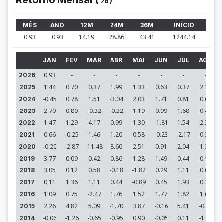
Retorno Mensal (%)
MÊS
ANO
12M
24M
36M
INÍCIO
0.93
0.93
14.19
28.86
43.41
1244.14
JAN
FEV
MAR
ABR
MAI
JUN
JUL
AGO
0.93
-
-
-
-
-
-
-
2026
1.44
0.70
0.37
1.99
1.33
0.63
0.37
2.30
2025
-0.45
0.78
1.51
-3.04
2.03
1.71
0.81
0.65
2024
2.70
0.80
-0.32
-0.32
1.19
0.99
1.68
0.43
2023
1.47
1.29
4.17
0.99
1.30
-1.81
1.54
2.33
2022
0.66
-0.25
1.46
1.20
0.58
-0.23
-2.17
0.32
2021
-0.20
-2.87
-11.48
8.60
2.51
0.91
2.04
1.32
2020
3.77
0.09
0.42
0.86
1.28
1.49
0.44
0.17
2019
3.05
0.12
0.58
-0.18
-1.82
0.29
1.11
0.69
2018
0.11
1.36
1.11
0.44
-0.89
0.45
1.93
0.37
2017
1.09
0.75
-2.47
1.76
1.52
1.77
1.82
1.64
2016
2.26
4.82
5.09
-1.70
3.87
-0.16
5.41
-0.31
2015
-0.06
-1.26
-0.65
-0.95
0.90
-0.05
0.11
-1.77
2014