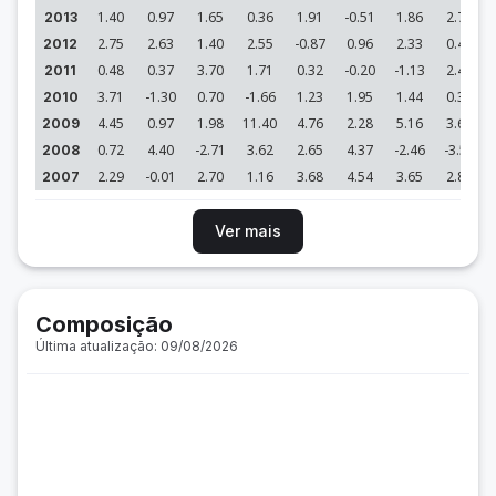
1.40
0.97
1.65
0.36
1.91
-0.51
1.86
2.77
2013
2.75
2.63
1.40
2.55
-0.87
0.96
2.33
0.43
2012
0.48
0.37
3.70
1.71
0.32
-0.20
-1.13
2.43
2011
3.71
-1.30
0.70
-1.66
1.23
1.95
1.44
0.32
2010
4.45
0.97
1.98
11.40
4.76
2.28
5.16
3.68
2009
0.72
4.40
-2.71
3.62
2.65
4.37
-2.46
-3.53
2008
2.29
-0.01
2.70
1.16
3.68
4.54
3.65
2.89
2007
Ver mais
Composição
Última atualização: 09/08/2026