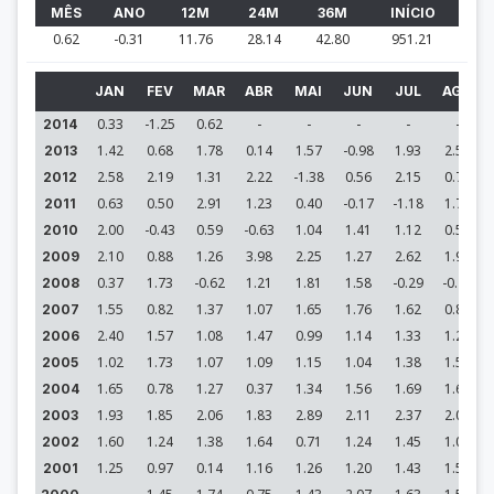
MÊS
ANO
12M
24M
36M
INÍCIO
0.62
-0.31
11.76
28.14
42.80
951.21
JAN
FEV
MAR
ABR
MAI
JUN
JUL
AGO
0.33
-1.25
0.62
-
-
-
-
-
2014
1.42
0.68
1.78
0.14
1.57
-0.98
1.93
2.59
2013
2.58
2.19
1.31
2.22
-1.38
0.56
2.15
0.72
2012
0.63
0.50
2.91
1.23
0.40
-0.17
-1.18
1.74
2011
2.00
-0.43
0.59
-0.63
1.04
1.41
1.12
0.57
2010
2.10
0.88
1.26
3.98
2.25
1.27
2.62
1.95
2009
0.37
1.73
-0.62
1.21
1.81
1.58
-0.29
-0.70
2008
1.55
0.82
1.37
1.07
1.65
1.76
1.62
0.85
2007
2.40
1.57
1.08
1.47
0.99
1.14
1.33
1.22
2006
1.02
1.73
1.07
1.09
1.15
1.04
1.38
1.56
2005
1.65
0.78
1.27
0.37
1.34
1.56
1.69
1.65
2004
1.93
1.85
2.06
1.83
2.89
2.11
2.37
2.09
2003
1.60
1.24
1.38
1.64
0.71
1.24
1.45
1.08
2002
1.25
0.97
0.14
1.16
1.26
1.20
1.43
1.53
2001