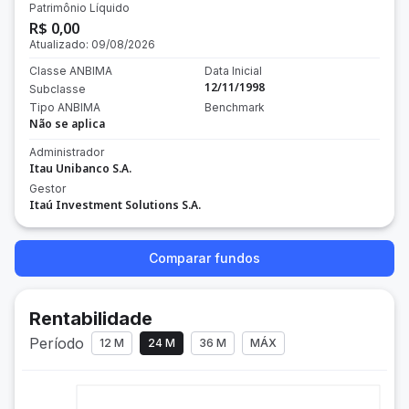
Patrimônio Líquido
R$ 0,00
Atualizado:
09/08/2026
Classe ANBIMA
Data Inicial
12/11/1998
Subclasse
Tipo ANBIMA
Benchmark
Não se aplica
Administrador
Itau Unibanco S.A.
Gestor
Itaú Investment Solutions S.A.
Comparar fundos
Rentabilidade
Período
12 M
24 M
36 M
MÁX