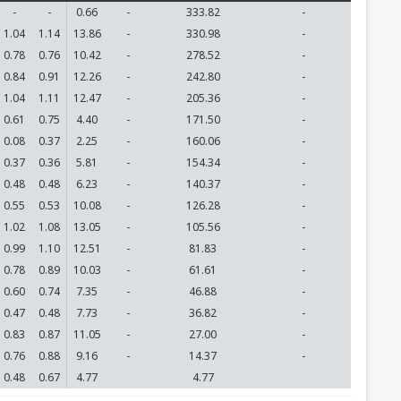
-
-
0.66
-
333.82
-
1.04
1.14
13.86
-
330.98
-
0.78
0.76
10.42
-
278.52
-
0.84
0.91
12.26
-
242.80
-
1.04
1.11
12.47
-
205.36
-
0.61
0.75
4.40
-
171.50
-
0.08
0.37
2.25
-
160.06
-
0.37
0.36
5.81
-
154.34
-
0.48
0.48
6.23
-
140.37
-
0.55
0.53
10.08
-
126.28
-
1.02
1.08
13.05
-
105.56
-
0.99
1.10
12.51
-
81.83
-
0.78
0.89
10.03
-
61.61
-
0.60
0.74
7.35
-
46.88
-
0.47
0.48
7.73
-
36.82
-
0.83
0.87
11.05
-
27.00
-
0.76
0.88
9.16
-
14.37
-
0.48
0.67
4.77
4.77