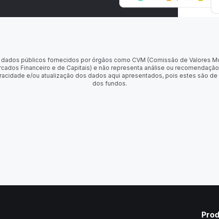
 de dados públicos fornecidos por órgãos como CVM (Comissão de Valores M
rcados Financeiro e de Capitais) e não representa análise ou recomendação
racidade e/ou atualização dos dados aqui apresentados, pois estes são de
dos fundos.
Pro