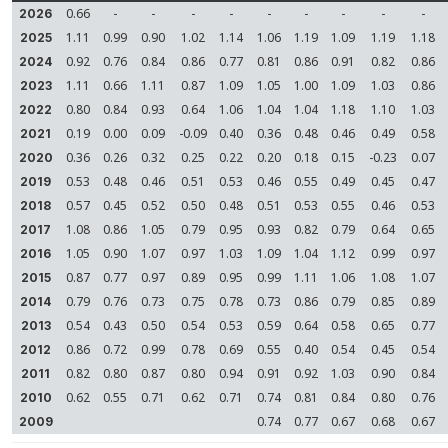
0.66
-
-
-
-
-
-
-
-
-
2026
1.11
0.99
0.90
1.02
1.14
1.06
1.19
1.09
1.19
1.18
2025
0.92
0.76
0.84
0.86
0.77
0.81
0.86
0.91
0.82
0.86
2024
1.11
0.66
1.11
0.87
1.09
1.05
1.00
1.09
1.03
0.86
2023
0.80
0.84
0.93
0.64
1.06
1.04
1.04
1.18
1.10
1.03
2022
0.19
0.00
0.09
-0.09
0.40
0.36
0.48
0.46
0.49
0.58
2021
0.36
0.26
0.32
0.25
0.22
0.20
0.18
0.15
-0.23
0.07
2020
0.53
0.48
0.46
0.51
0.53
0.46
0.55
0.49
0.45
0.47
2019
0.57
0.45
0.52
0.50
0.48
0.51
0.53
0.55
0.46
0.53
2018
1.08
0.86
1.05
0.79
0.95
0.93
0.82
0.79
0.64
0.65
2017
1.05
0.90
1.07
0.97
1.03
1.09
1.04
1.12
0.99
0.97
2016
0.87
0.77
0.97
0.89
0.95
0.99
1.11
1.06
1.08
1.07
2015
0.79
0.76
0.73
0.75
0.78
0.73
0.86
0.79
0.85
0.89
2014
0.54
0.43
0.50
0.54
0.53
0.59
0.64
0.58
0.65
0.77
2013
0.86
0.72
0.99
0.78
0.69
0.55
0.40
0.54
0.45
0.54
2012
0.82
0.80
0.87
0.80
0.94
0.91
0.92
1.03
0.90
0.84
2011
0.62
0.55
0.71
0.62
0.71
0.74
0.81
0.84
0.80
0.76
2010
0.74
0.77
0.67
0.68
0.67
2009