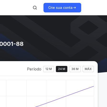
Crie sua conta
/0001-88
Período
12 M
24 M
36 M
MÁX