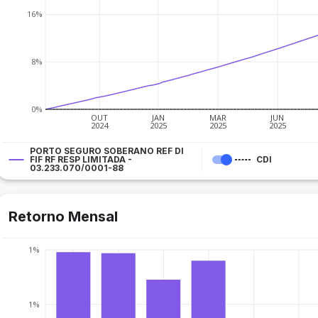
16%
8%
0%
OUT
JAN
MAR
JUN
2024
2025
2025
2025
PORTO SEGURO SOBERANO REF DI
FIF RF RESP LIMITADA -
CDI
03.233.070/0001-88
Retorno Mensal
1%
1%