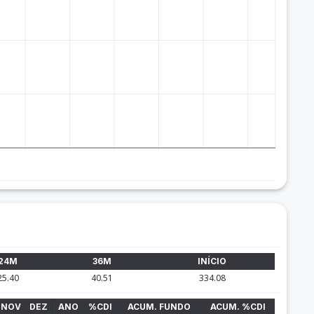
24M
36M
INÍCIO
25.40
40.51
334.08
NOV
DEZ
ANO
%CDI
ACUM. FUNDO
ACUM. %CDI