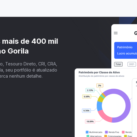
s mais de 400 mil
o Gorila
, Tesouro Direto, CRI, CRA,
a, seu portfólio é atualizado
erca nenhum detalhe.