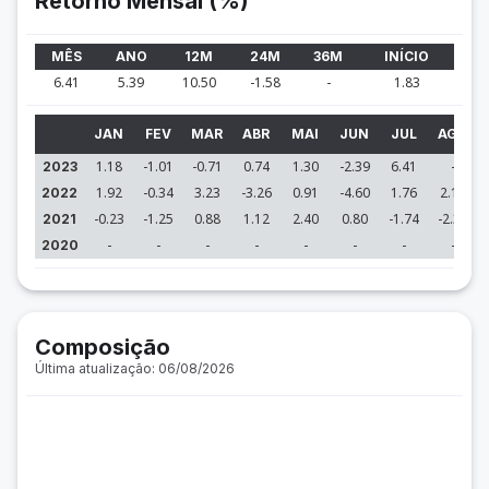
Retorno Mensal (%)
MÊS
ANO
12M
24M
36M
INÍCIO
6.41
5.39
10.50
-1.58
-
1.83
JAN
FEV
MAR
ABR
MAI
JUN
JUL
AGO
1.18
-1.01
-0.71
0.74
1.30
-2.39
6.41
-
2023
1.92
-0.34
3.23
-3.26
0.91
-4.60
1.76
2.11
2022
-0.23
-1.25
0.88
1.12
2.40
0.80
-1.74
-2.34
2021
-
-
-
-
-
-
-
-
2020
Composição
Última atualização: 06/08/2026