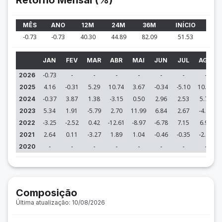
Retorno Mensal (%)
MÊS
ANO
12M
24M
36M
INÍCIO
-0.73
-0.73
40.30
44.89
82.09
51.53
JAN
FEV
MAR
ABR
MAI
JUN
JUL
AGO
-0.73
-
-
-
-
-
-
-
2026
4.16
-0.31
5.29
10.74
3.67
-0.34
-5.10
10.08
2025
-0.37
3.87
1.38
-3.15
0.50
2.96
2.53
5.72
2024
5.34
1.91
-5.79
2.70
11.99
6.84
2.67
-4.15
2023
-3.25
-2.52
0.42
-12.61
-8.97
-6.78
7.15
6.99
2022
2.64
0.11
-3.27
1.89
1.04
-0.46
-0.35
-2.47
2021
-
-
-
-
-
-
-
-
2020
Composição
Última atualização: 10/08/2026