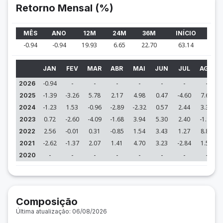
Retorno Mensal (%)
MÊS
ANO
12M
24M
36M
INÍCIO
-0.94
-0.94
19.93
6.65
22.70
63.14
JAN
FEV
MAR
ABR
MAI
JUN
JUL
AGO
-0.94
-
-
-
-
-
-
-
2026
-1.39
-3.26
5.78
2.17
4.98
0.47
-4.60
7.68
2025
-1.23
1.53
-0.96
-2.89
-2.32
0.57
2.44
3.30
2024
0.72
-2.60
-4.09
-1.68
3.94
5.30
2.40
-1.14
2023
2.56
-0.01
0.31
-0.85
1.54
3.43
1.27
8.82
2022
-2.62
-1.37
2.07
1.41
4.70
3.23
-2.84
1.53
2021
-
-
-
-
-
-
-
-
2020
Composição
Última atualização: 06/08/2026