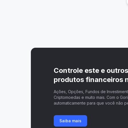
Controle este e outro
produtos financeiros n
Ações, Opções, Fundos de Investimento
Criptomoedas e muito mais. Com o Goril
automaticamente para que você não p
Saiba mais