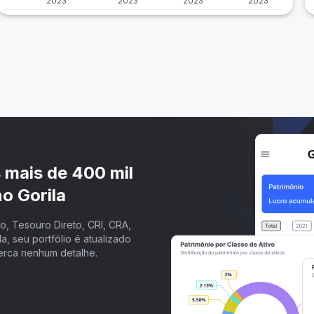
2023
2023
2023
2023
s mais de 400 mil
o Gorila
, Tesouro Direto, CRI, CRA,
a, seu portfólio é atualizado
erca nenhum detalhe.