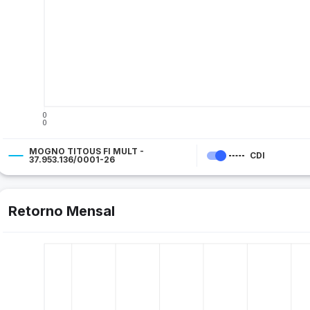
0
0
MOGNO TITOUS FI MULT -
CDI
37.953.136/0001-26
Retorno Mensal