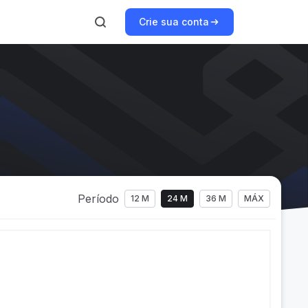
Crie sua conta
Período
12 M
24 M
36 M
MÁX