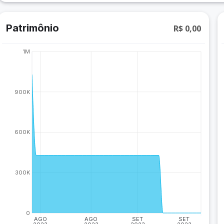
Patrimônio
R$ 0,00
1M
900K
600K
300K
0
AGO
AGO
SET
SET