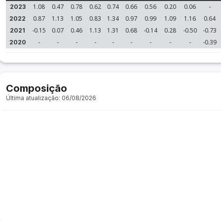
1.08
0.47
0.78
0.62
0.74
0.66
0.56
0.20
0.06
-
2023
0.87
1.13
1.05
0.83
1.34
0.97
0.99
1.09
1.16
0.64
2022
-0.15
0.07
0.46
1.13
1.31
0.68
-0.14
0.28
-0.50
-0.73
2021
-
-
-
-
-
-
-
-
-
-0.39
2020
Composição
Última atualização: 06/08/2026