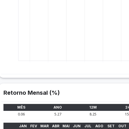
Retorno Mensal (%)
MÊS
ANO
12M
2
0.06
5.27
8.25
15
JAN
FEV
MAR
ABR
MAI
JUN
JUL
AGO
SET
OUT