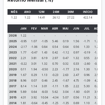
Retorno Mensal (%)
MÊS
ANO
12M
24M
36M
INÍCIO
1.22
1.22
14.41
26.12
27.22
422.14
JAN
FEV
MAR
ABR
MAI
JUN
JUL
AGO
1.22
-
-
-
-
-
-
-
2026
-0.95
1.07
-1.05
5.46
0.19
1.56
-1.71
1.21
2025
-2.17
-1.06
0.84
0.54
0.64
0.56
1.33
1.24
2024
1.77
-0.47
1.43
0.42
-1.12
0.97
-0.19
-1.81
2023
2.21
3.81
6.19
2.97
0.47
1.32
0.55
2.00
2022
-0.22
3.01
1.32
0.70
0.32
0.33
-2.60
-0.14
2021
0.11
1.94
-0.50
2.23
-1.77
2.16
1.30
1.03
2020
1.67
0.29
1.13
-0.23
2.63
2.47
0.96
2.55
2019
8.96
0.07
0.46
2.45
-1.67
4.75
-1.09
4.22
2018
8.14
1.14
3.01
-1.11
1.05
2.22
5.30
0.25
2017
5.89
0.64
-8.03
5.62
3.04
-1.80
-0.01
3.94
2016
4.31
3.92
10.04
-4.34
5.07
0.56
11.21
3.24
2015
1.81
-0.64
-0.45
-1.25
-1.35
0.69
1.10
-1.39
2014