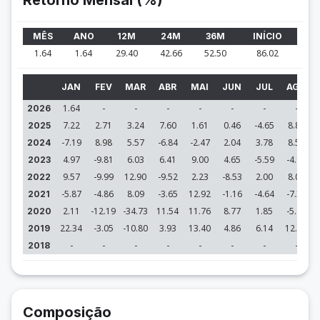
Retorno Mensal (%)
MÊS
ANO
12M
24M
36M
INÍCIO
1.64
1.64
29.40
42.66
52.50
86.02
JAN
FEV
MAR
ABR
MAI
JUN
JUL
AGO
1.64
-
-
-
-
-
-
-
2026
7.22
2.71
3.24
7.60
1.61
0.46
-4.65
8.88
2025
-7.19
8.98
5.57
-6.84
-2.47
2.04
3.78
8.57
2024
4.97
-9.81
6.03
6.41
9.00
4.65
-5.59
-4.98
2023
9.57
-9.99
12.90
-9.52
2.23
-8.53
2.00
8.05
2022
-5.87
-4.86
8.09
-3.65
12.92
-1.16
-4.64
-7.30
2021
2.11
-12.19
-34.73
11.54
11.76
8.77
1.85
-5.40
2020
22.34
-3.05
-10.80
3.93
13.40
4.86
6.14
12.78
2019
-
-
-
-
-
-
-
-
2018
Composição