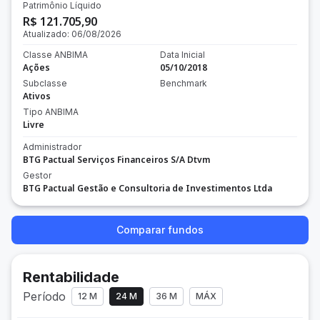
Patrimônio Líquido
R$ 121.705,90
Atualizado:
06/08/2026
Classe ANBIMA
Data Inicial
Ações
05/10/2018
Subclasse
Benchmark
Ativos
Tipo ANBIMA
Livre
Administrador
BTG Pactual Serviços Financeiros S/A Dtvm
Gestor
BTG Pactual Gestão e Consultoria de Investimentos Ltda
Comparar fundos
Rentabilidade
Período
12 M
24 M
36 M
MÁX