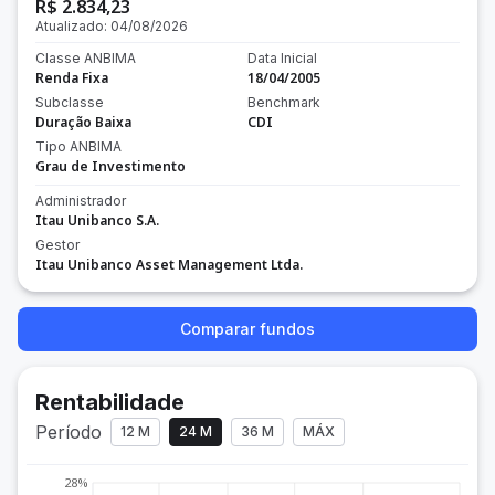
R$ 2.834,23
Atualizado:
04/08/2026
Classe ANBIMA
Data Inicial
Renda Fixa
18/04/2005
Subclasse
Benchmark
Duração Baixa
CDI
Tipo ANBIMA
Grau de Investimento
Administrador
Itau Unibanco S.A.
Gestor
Itau Unibanco Asset Management Ltda.
Comparar fundos
Rentabilidade
Período
12 M
24 M
36 M
MÁX
28%