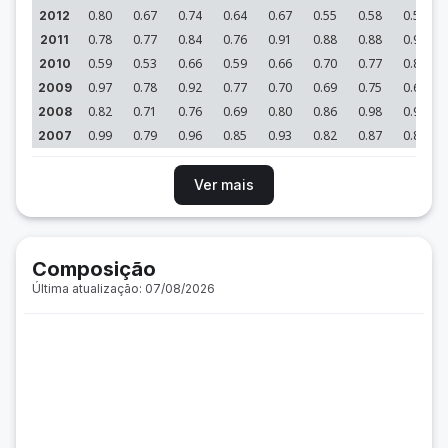
0.80
0.67
0.74
0.64
0.67
0.55
0.58
0.59
2012
0.78
0.77
0.84
0.76
0.91
0.88
0.88
0.99
2011
0.59
0.53
0.66
0.59
0.66
0.70
0.77
0.80
2010
0.97
0.78
0.92
0.77
0.70
0.69
0.75
0.61
2009
0.82
0.71
0.76
0.69
0.80
0.86
0.98
0.93
2008
0.99
0.79
0.96
0.85
0.93
0.82
0.87
0.88
2007
Ver mais
Composição
Última atualização: 07/08/2026