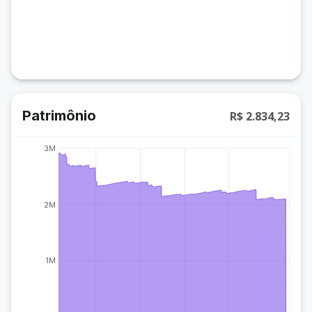
Patrimônio
R$ 2.834,23
3M
2M
1M