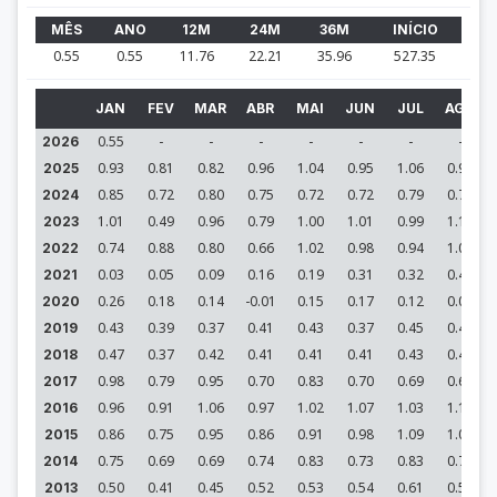
MÊS
ANO
12M
24M
36M
INÍCIO
0.55
0.55
11.76
22.21
35.96
527.35
JAN
FEV
MAR
ABR
MAI
JUN
JUL
AGO
0.55
-
-
-
-
-
-
-
2026
0.93
0.81
0.82
0.96
1.04
0.95
1.06
0.99
2025
0.85
0.72
0.80
0.75
0.72
0.72
0.79
0.77
2024
1.01
0.49
0.96
0.79
1.00
1.01
0.99
1.12
2023
0.74
0.88
0.80
0.66
1.02
0.98
0.94
1.07
2022
0.03
0.05
0.09
0.16
0.19
0.31
0.32
0.41
2021
0.26
0.18
0.14
-0.01
0.15
0.17
0.12
0.05
2020
0.43
0.39
0.37
0.41
0.43
0.37
0.45
0.40
2019
0.47
0.37
0.42
0.41
0.41
0.41
0.43
0.45
2018
0.98
0.79
0.95
0.70
0.83
0.70
0.69
0.68
2017
0.96
0.91
1.06
0.97
1.02
1.07
1.03
1.11
2016
0.86
0.75
0.95
0.86
0.91
0.98
1.09
1.04
2015
0.75
0.69
0.69
0.74
0.83
0.73
0.83
0.78
2014
0.50
0.41
0.45
0.52
0.53
0.54
0.61
0.58
2013