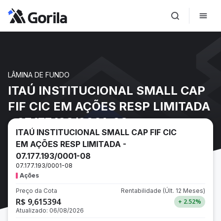
LÂMINA DE FUNDO
ITAÚ INSTITUCIONAL SMALL CAP
FIF CIC EM AÇÕES RESP LIMITADA
- 07.177.193/0001-08
ITAÚ INSTITUCIONAL SMALL CAP FIF CIC
EM AÇÕES RESP LIMITADA -
07.177.193/0001-08
07.177.193/0001-08
Ações
Preço da Cota
Rentabilidade
(Últ. 12 Meses)
R$ 9,615394
+ 2.52
%
Atualizado:
06/08/2026