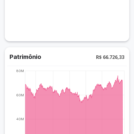
Patrimônio
R$ 66.726,33
80M
60M
40M