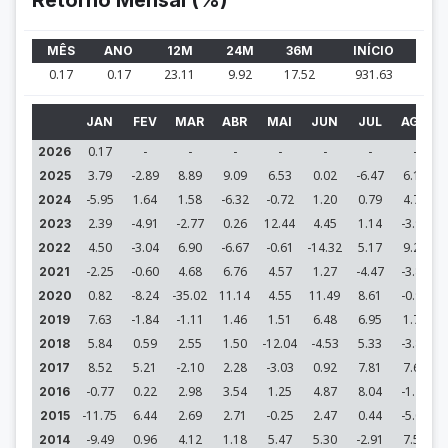
Retorno Mensal (%)
MÊS
ANO
12M
24M
36M
INÍCIO
0.17
0.17
23.11
9.92
17.52
931.63
JAN
FEV
MAR
ABR
MAI
JUN
JUL
AGO
0.17
-
-
-
-
-
-
-
2026
3.79
-2.89
8.89
9.09
6.53
0.02
-6.47
6.15
2025
-5.95
1.64
1.58
-6.32
-0.72
1.20
0.79
4.71
2024
2.39
-4.91
-2.77
0.26
12.44
4.45
1.14
-3.96
2023
4.50
-3.04
6.90
-6.67
-0.61
-14.32
5.17
9.28
2022
-2.25
-0.60
4.68
6.76
4.57
1.27
-4.47
-3.87
2021
0.82
-8.24
-35.02
11.14
4.55
11.49
8.61
-0.90
2020
7.63
-1.84
-1.11
1.46
1.51
6.48
6.95
1.73
2019
5.84
0.59
2.55
1.50
-12.04
-4.53
5.33
-3.81
2018
8.52
5.21
-2.10
2.28
-3.03
0.92
7.81
7.68
2017
-0.77
0.22
2.98
3.54
1.25
4.87
8.04
-1.71
2016
-11.75
6.44
2.69
2.71
-0.25
2.47
0.44
-5.09
2015
-9.49
0.96
4.12
1.18
5.47
5.30
-2.91
7.58
2014