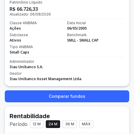
Patrimônio Líquido
R$ 66.726,33
Atualizado:
06/08/2026
Classe ANBIMA
Data Inicial
Ações
06/05/2005
Subclasse
Benchmark
Ativos
SMLL - SMALL CAP
Tipo ANBIMA
Small Caps
Administrador
Itau Unibanco S.A.
Gestor
Itau Unibanco Asset Management Ltda.
Comparar fundos
Rentabilidade
Período
12 M
24 M
36 M
MÁX