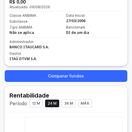
R$ 0,00
Atualizado:
09/08/2026
Classe ANBIMA
Data Inicial
27/03/2006
Subclasse
Tipo ANBIMA
Benchmark
Não se aplica
DI de um dia
Administrador
BANCO ITAUCARD S.A.
Gestor
ITAÚ DTVM S.A.
Comparar fundos
Rentabilidade
Período
12 M
24 M
36 M
MÁX