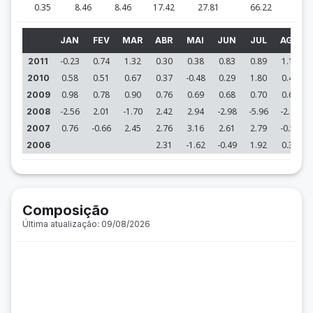
0.35
8.46
8.46
17.42
27.81
66.22
JAN
FEV
MAR
ABR
MAI
JUN
JUL
AGO
-0.23
0.74
1.32
0.30
0.38
0.83
0.89
1.12
2011
0.58
0.51
0.67
0.37
-0.48
0.29
1.80
0.46
2010
0.98
0.78
0.90
0.76
0.69
0.68
0.70
0.61
2009
-2.56
2.01
-1.70
2.42
2.94
-2.98
-5.96
-2.24
2008
0.76
-0.66
2.45
2.76
3.16
2.61
2.79
-0.53
2007
2.31
-1.62
-0.49
1.92
0.32
2006
Composição
Última atualização: 09/08/2026