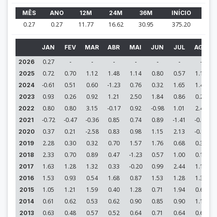
MÊS
ANO
12M
24M
36M
INÍCIO
0.27
0.27
11.77
16.62
30.95
375.20
JAN
FEV
MAR
ABR
MAI
JUN
JUL
AGO
0.27
-
-
-
-
-
-
-
2026
0.72
0.70
1.12
1.48
1.14
0.80
0.57
1.11
2025
-0.61
0.51
0.60
-1.23
0.76
0.32
1.65
1.47
2024
0.93
0.26
0.92
1.21
2.50
1.84
0.86
0.20
2023
0.80
0.80
3.15
-0.17
0.92
-0.98
1.01
2.44
2022
-0.72
-0.47
-0.36
0.85
0.74
0.89
-1.41
-0.44
2021
0.37
0.21
-2.58
0.83
0.98
1.15
2.13
-0.15
2020
2.28
0.30
0.32
0.70
1.57
1.76
0.68
0.35
2019
2.33
0.70
0.89
0.47
-1.23
0.57
1.00
0.17
2018
1.63
1.28
1.32
0.33
-0.20
0.99
2.44
1.19
2017
1.53
0.93
0.54
1.68
0.87
1.53
1.28
1.36
2016
1.05
1.21
1.59
0.40
1.28
0.71
1.94
0.60
2015
0.61
0.62
0.53
0.62
0.90
0.85
0.90
1.19
2014
0.63
0.48
0.57
0.52
0.64
0.71
0.64
0.64
2013