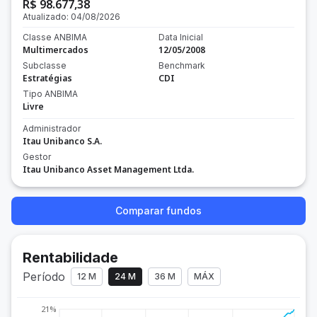
R$ 98.677,38
Atualizado:
04/08/2026
Classe ANBIMA
Data Inicial
Multimercados
12/05/2008
Subclasse
Benchmark
Estratégias
CDI
Tipo ANBIMA
Livre
Administrador
Itau Unibanco S.A.
Gestor
Itau Unibanco Asset Management Ltda.
Comparar fundos
Rentabilidade
Período
12 M
24 M
36 M
MÁX
21%