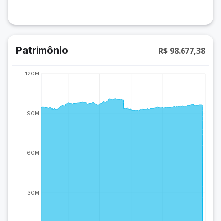
Patrimônio
R$ 98.677,38
120M
90M
60M
30M