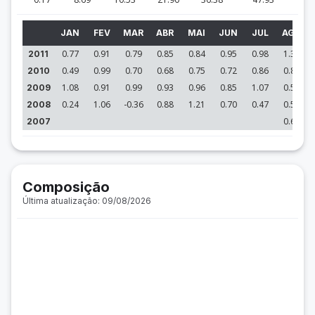
JAN
FEV
MAR
ABR
MAI
JUN
JUL
AGO
0.77
0.91
0.79
0.85
0.84
0.95
0.98
1.38
2011
0.49
0.99
0.70
0.68
0.75
0.72
0.86
0.86
2010
1.08
0.91
0.99
0.93
0.96
0.85
1.07
0.59
2009
0.24
1.06
-0.36
0.88
1.21
0.70
0.47
0.54
2008
0.65
2007
Composição
Última atualização: 09/08/2026