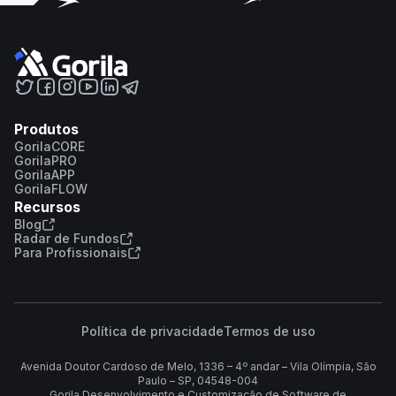
Produtos
GorilaCORE
GorilaPRO
GorilaAPP
GorilaFLOW
Recursos
Blog
Radar de Fundos
Para Profissionais
Política de privacidade
Termos de uso
Avenida Doutor Cardoso de Melo, 1336 – 4º andar – Vila Olímpia, São
Paulo – SP, 04548-004
Gorila Desenvolvimento e Customização de Software de