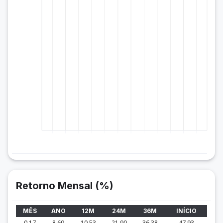
Retorno Mensal (%)
MÊS
ANO
12M
24M
36M
INÍCIO
0.17
8.69
10.53
21.90
36.38
47.93