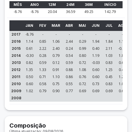
MÊS
ANO
12M
24M
36M
INÍCIO
-8.76
-8.76
20.04
36.59
49.25
142.79
JAN
FEV
MAR
ABR
MAI
JUN
JUL
AGO
-8.76
-
-
-
-
-
-
-
2017
1.14
0.85
1.06
2.44
0.29
1.94
1.84
1.13
2016
0.61
2.22
2.40
0.24
0.99
0.40
2.11
-0.24
2015
-0.30
0.28
0.79
0.54
0.80
1.19
1.03
1.84
2014
0.82
0.59
0.12
0.59
0.72
-0.03
0.83
0.66
2013
1.35
1.33
0.91
0.88
1.08
0.60
1.25
0.44
2012
0.50
0.71
1.10
0.86
0.76
0.60
0.45
1.20
2011
0.60
0.58
0.75
0.55
0.72
0.73
0.83
1.05
2010
1.02
0.79
0.90
0.77
0.69
0.69
0.69
0.63
2009
2008
Composição
Última atualização: 09/08/2026