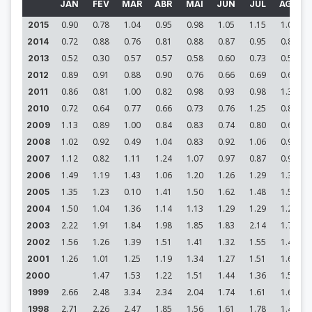
JAN
FEV
MAR
ABR
MAI
JUN
JUL
AGO
0.90
0.78
1.04
0.95
0.98
1.05
1.15
1.09
2015
0.72
0.88
0.76
0.81
0.88
0.87
0.95
0.88
2014
0.52
0.30
0.57
0.57
0.58
0.60
0.73
0.59
2013
0.89
0.91
0.88
0.90
0.76
0.66
0.69
0.68
2012
0.86
0.81
1.00
0.82
0.98
0.93
0.98
1.31
2011
0.72
0.64
0.77
0.66
0.73
0.76
1.25
0.88
2010
1.13
0.89
1.00
0.84
0.83
0.74
0.80
0.69
2009
1.02
0.92
0.49
1.04
0.83
0.92
1.06
0.94
2008
1.12
0.82
1.11
1.24
1.07
0.97
0.87
0.91
2007
1.49
1.19
1.43
1.06
1.20
1.26
1.29
1.32
2006
1.35
1.23
0.10
1.41
1.50
1.62
1.48
1.59
2005
1.50
1.04
1.36
1.14
1.13
1.29
1.29
1.28
2004
2.22
1.91
1.84
1.98
1.85
1.83
2.14
1.78
2003
1.56
1.26
1.39
1.51
1.41
1.32
1.55
1.46
2002
1.26
1.01
1.25
1.19
1.34
1.27
1.51
1.62
2001
1.47
1.53
1.22
1.51
1.44
1.36
1.58
2000
2.66
2.48
3.34
2.34
2.04
1.74
1.61
1.66
1999
2.71
2.26
2.47
1.85
1.56
1.61
1.78
1.47
1998