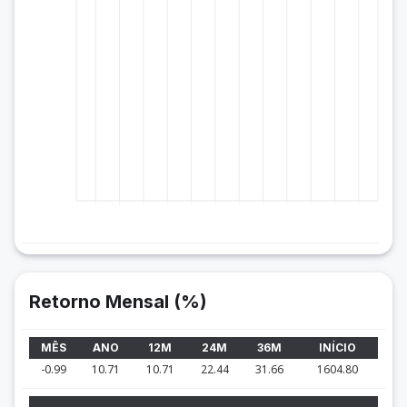
Retorno Mensal (%)
MÊS
ANO
12M
24M
36M
INÍCIO
-0.99
10.71
10.71
22.44
31.66
1604.80