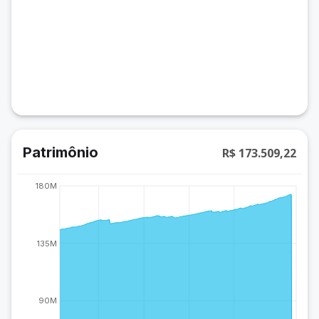
Patrimônio
R$ 173.509,22
180M
135M
90M