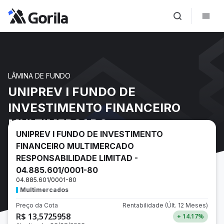
LÂMINA DE FUNDO
UNIPREV I FUNDO DE
INVESTIMENTO FINANCEIRO
MULTIMERCADO
UNIPREV I FUNDO DE INVESTIMENTO
RESPONSABILIDADE LIMITAD -
FINANCEIRO MULTIMERCADO
04.885.601/0001-80
RESPONSABILIDADE LIMITAD -
04.885.601/0001-80
04.885.601/0001-80
Multimercados
Preço da Cota
Rentabilidade
(Últ. 12 Meses)
R$ 13,5725958
+ 14.17
%