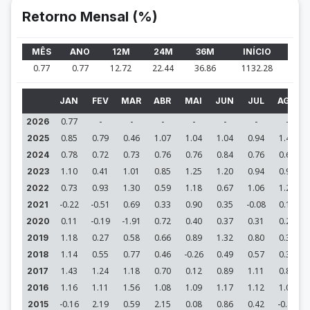
Retorno Mensal (%)
MÊS
ANO
12M
24M
36M
INÍCIO
0.77
0.77
12.72
22.44
36.86
1132.28
JAN
FEV
MAR
ABR
MAI
JUN
JUL
AGO
0.77
-
-
-
-
-
-
-
2026
0.85
0.79
0.46
1.07
1.04
1.04
0.94
1.40
2025
0.78
0.72
0.73
0.76
0.76
0.84
0.76
0.64
2024
1.10
0.41
1.01
0.85
1.25
1.20
0.94
0.98
2023
0.73
0.93
1.30
0.59
1.18
0.67
1.06
1.29
2022
-0.22
-0.51
0.69
0.33
0.90
0.35
-0.08
0.15
2021
0.11
-0.19
-1.91
0.72
0.40
0.37
0.31
0.23
2020
1.18
0.27
0.58
0.66
0.89
1.32
0.80
0.36
2019
1.14
0.55
0.77
0.46
-0.26
0.49
0.57
0.35
2018
1.43
1.24
1.18
0.70
0.12
0.89
1.11
0.85
2017
1.16
1.11
1.56
1.08
1.09
1.17
1.12
1.03
2016
-0.16
2.19
0.59
2.15
0.08
0.86
0.42
-0.83
2015