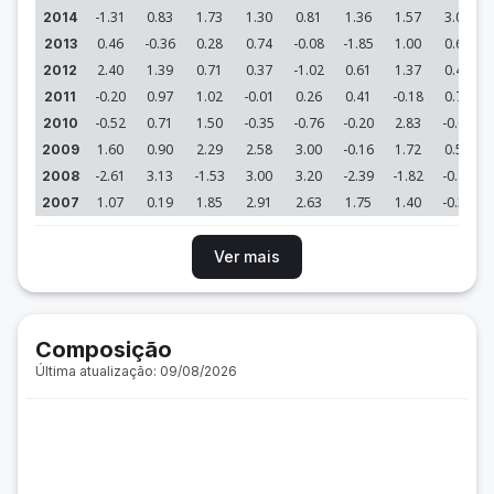
-1.31
0.83
1.73
1.30
0.81
1.36
1.57
3.02
2014
0.46
-0.36
0.28
0.74
-0.08
-1.85
1.00
0.61
2013
2.40
1.39
0.71
0.37
-1.02
0.61
1.37
0.47
2012
-0.20
0.97
1.02
-0.01
0.26
0.41
-0.18
0.75
2011
-0.52
0.71
1.50
-0.35
-0.76
-0.20
2.83
-0.03
2010
1.60
0.90
2.29
2.58
3.00
-0.16
1.72
0.51
2009
-2.61
3.13
-1.53
3.00
3.20
-2.39
-1.82
-0.83
2008
1.07
0.19
1.85
2.91
2.63
1.75
1.40
-0.39
2007
Ver mais
Composição
Última atualização: 09/08/2026