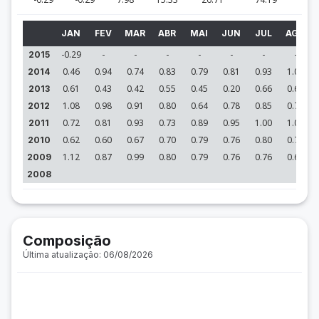
JAN
FEV
MAR
ABR
MAI
JUN
JUL
AGO
-0.29
-
-
-
-
-
-
-
2015
0.46
0.94
0.74
0.83
0.79
0.81
0.93
1.04
2014
0.61
0.43
0.42
0.55
0.45
0.20
0.66
0.63
2013
1.08
0.98
0.91
0.80
0.64
0.78
0.85
0.76
2012
0.72
0.81
0.93
0.73
0.89
0.95
1.00
1.06
2011
0.62
0.60
0.67
0.70
0.79
0.76
0.80
0.74
2010
1.12
0.87
0.99
0.80
0.79
0.76
0.76
0.67
2009
2008
Composição
Última atualização: 06/08/2026