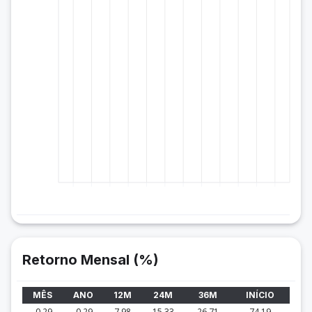
Retorno Mensal (%)
MÊS
ANO
12M
24M
36M
INÍCIO
-0.29
-0.29
7.98
15.33
26.71
74.19