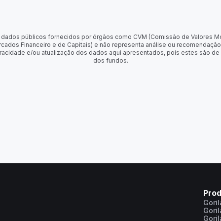
 de dados públicos fornecidos por órgãos como CVM (Comissão de Valores M
rcados Financeiro e de Capitais) e não representa análise ou recomendação
racidade e/ou atualização dos dados aqui apresentados, pois estes são de
dos fundos.
Pro
Gori
Gori
Gori