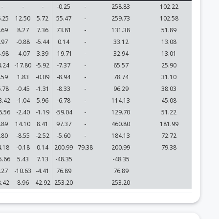
-
-
-
-0.25
-
258.83
102.22
6.25
12.50
5.72
55.47
-
259.73
102.58
.69
8.27
7.36
73.81
-
131.38
51.89
.97
-0.88
-5.44
0.14
-
33.12
13.08
4.98
-4.07
3.39
-19.71
-
32.94
13.01
4.24
-17.80
-5.92
-7.37
-
65.57
25.90
.59
1.83
-0.09
-8.94
-
78.74
31.10
6.78
-0.45
-1.31
-8.33
-
96.29
38.03
3.42
-1.04
5.96
-6.78
-
114.13
45.08
6.56
-2.40
-1.19
-59.04
-
129.70
51.22
.89
14.10
8.41
97.37
-
460.80
181.99
.80
-8.55
-2.52
-5.60
-
184.13
72.72
4.18
-0.18
0.14
200.99
79.38
200.99
79.38
5.66
5.43
7.13
-48.35
-48.35
.27
-10.63
-4.41
76.89
76.89
8.42
8.96
42.92
253.20
253.20