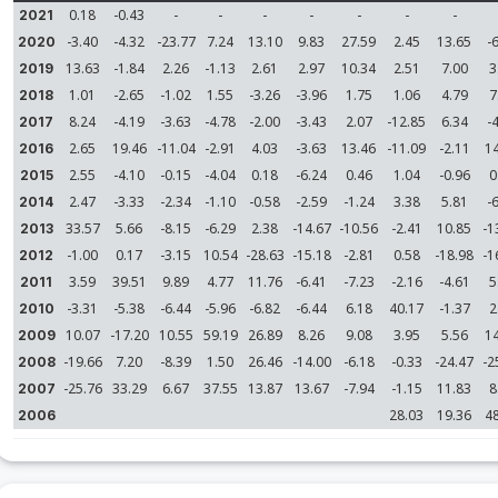
0.18
-0.43
-
-
-
-
-
-
-
2021
-3.40
-4.32
-23.77
7.24
13.10
9.83
27.59
2.45
13.65
-
2020
13.63
-1.84
2.26
-1.13
2.61
2.97
10.34
2.51
7.00
3
2019
1.01
-2.65
-1.02
1.55
-3.26
-3.96
1.75
1.06
4.79
7
2018
8.24
-4.19
-3.63
-4.78
-2.00
-3.43
2.07
-12.85
6.34
-
2017
2.65
19.46
-11.04
-2.91
4.03
-3.63
13.46
-11.09
-2.11
1
2016
2.55
-4.10
-0.15
-4.04
0.18
-6.24
0.46
1.04
-0.96
0
2015
2.47
-3.33
-2.34
-1.10
-0.58
-2.59
-1.24
3.38
5.81
-
2014
33.57
5.66
-8.15
-6.29
2.38
-14.67
-10.56
-2.41
10.85
-1
2013
-1.00
0.17
-3.15
10.54
-28.63
-15.18
-2.81
0.58
-18.98
-1
2012
3.59
39.51
9.89
4.77
11.76
-6.41
-7.23
-2.16
-4.61
5
2011
-3.31
-5.38
-6.44
-5.96
-6.82
-6.44
6.18
40.17
-1.37
2
2010
10.07
-17.20
10.55
59.19
26.89
8.26
9.08
3.95
5.56
1
2009
-19.66
7.20
-8.39
1.50
26.46
-14.00
-6.18
-0.33
-24.47
-2
2008
-25.76
33.29
6.67
37.55
13.87
13.67
-7.94
-1.15
11.83
8
2007
28.03
19.36
4
2006