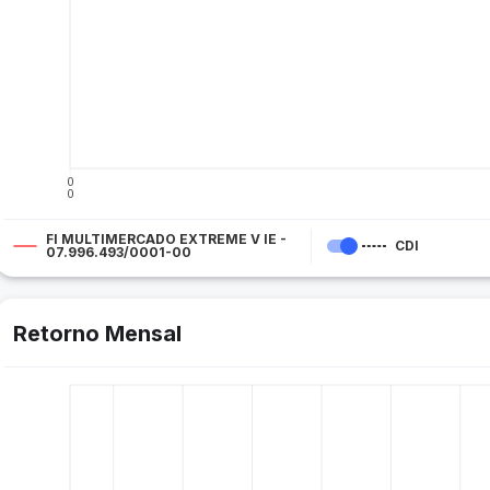
0
0
FI MULTIMERCADO EXTREME V IE -
CDI
07.996.493/0001-00
Retorno Mensal