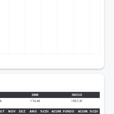
M
36M
INÍCIO
6
174.46
1057.41
UT
NOV
DEZ
ANO
%CDI
ACUM. FUNDO
ACUM. %CDI