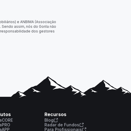
obiliários) e ANBIMA (Associação
. Sendo assim, nós do Gorila não
 responsabilidade dos gestores
dutos
Recursos
laCORE
Blog
laPRO
Radar de Fundos
laAPP
Para Profissionais