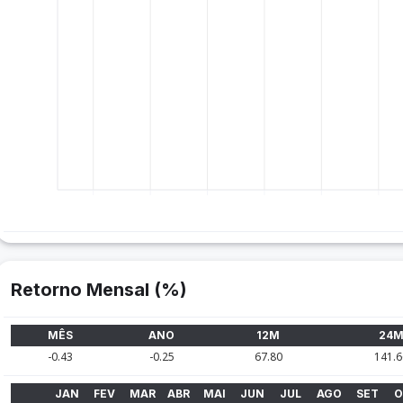
Retorno Mensal (%)
MÊS
ANO
12M
24
-0.43
-0.25
67.80
141.6
JAN
FEV
MAR
ABR
MAI
JUN
JUL
AGO
SET
O