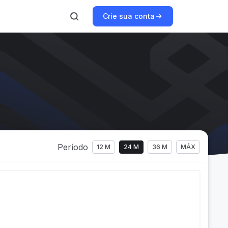
Crie sua conta
Período
12 M
24 M
36 M
MÁX