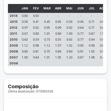
JAN
FEV
MAR
ABR
MAI
JUN
JUL
AGO
0.80
0.03
-
-
-
-
-
-
2014
0.58
0.41
0.45
0.65
0.36
0.40
0.71
0.61
2013
0.97
0.92
0.95
0.99
0.92
0.64
0.71
0.66
2012
0.67
0.80
1.01
0.80
1.00
0.77
0.87
1.56
2011
0.63
0.59
0.73
0.55
0.63
0.77
0.94
0.93
2010
1.12
0.98
1.12
1.07
1.02
0.93
0.98
0.81
2009
0.80
0.81
0.75
0.86
0.89
0.91
1.05
0.94
2008
1.00
0.84
1.01
1.05
1.20
0.87
1.08
0.49
2007
2006
Composição
Última atualização: 07/08/2026