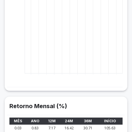
Retorno Mensal (%)
MÊS
ANO
12M
24M
36M
INÍCIO
0.03
0.83
7.17
16.42
30.71
105.63