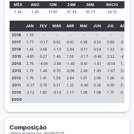
MÊS
ANO
12M
24M
36M
INÍCIO
1.36
1.36
15.81
31.39
35.77
26.72
JAN
FEV
MAR
ABR
MAI
JUN
JUL
AGO
1.36
-
-
-
-
-
-
-
2018
1.77
-0.17
0.62
0.42
0.38
0.33
0.80
-0.16
2017
1.43
3.68
-1.10
2.94
-0.11
0.54
1.32
0.19
2016
-4.85
0.27
1.46
1.56
-3.17
-0.46
3.32
-4.15
2015
2.76
-4.09
-2.68
-1.40
-0.41
-1.81
-0.04
1.20
2014
1.73
1.46
0.70
-0.06
2.49
1.49
-1.67
3.55
2013
1.76
1.41
1.58
2.84
1.01
2.06
1.06
-0.38
2012
-0.27
0.76
0.31
1.25
-0.40
0.28
0.90
3.26
2011
-2.12
1.65
-0.10
1.17
1.08
1.08
1.75
0.74
2010
2009
Composição
Última atualização: 06/08/2026