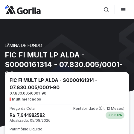
LÂMINA DE FUNDO
FIC FI MULT LP ALDA -
S0000161314 - 07.830.005/0001-
90
FIC FI MULT LP ALDA - S0000161314 -
07.830.005/0001-90
07.830.005/0001-90
Multimercados
Preço da Cota
Rentabilidade
(Últ. 12 Meses)
R$ 7,944982582
+ 6.84
%
Atualizado:
05/08/2026
Patrimônio Líquido