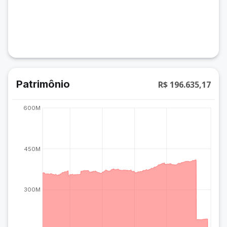
Patrimônio
R$ 196.635,17
600M
450M
300M