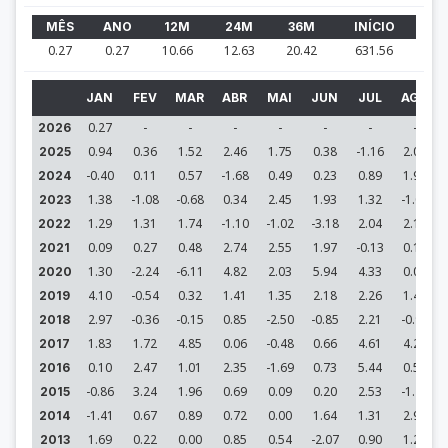
MÊS
ANO
12M
24M
36M
INÍCIO
0.27
0.27
10.66
12.63
20.42
631.56
JAN
FEV
MAR
ABR
MAI
JUN
JUL
AGO
0.27
-
-
-
-
-
-
-
2026
0.94
0.36
1.52
2.46
1.75
0.38
-1.16
2.00
2025
-0.40
0.11
0.57
-1.68
0.49
0.23
0.89
1.93
2024
1.38
-1.08
-0.68
0.34
2.45
1.93
1.32
-1.07
2023
1.29
1.31
1.74
-1.10
-1.02
-3.18
2.04
2.13
2022
0.09
0.27
0.48
2.74
2.55
1.97
-0.13
0.10
2021
1.30
-2.24
-6.11
4.82
2.03
5.94
4.33
0.06
2020
4.10
-0.54
0.32
1.41
1.35
2.18
2.26
1.47
2019
2.97
-0.36
-0.15
0.85
-2.50
-0.85
2.21
-0.91
2018
1.83
1.72
4.85
0.06
-0.48
0.66
4.61
4.20
2017
0.10
2.47
1.01
2.35
-1.69
0.73
5.44
0.59
2016
-0.86
3.24
1.96
0.69
0.09
0.20
2.53
-1.45
2015
-1.41
0.67
0.89
0.72
0.00
1.64
1.31
2.98
2014
1.69
0.22
0.00
0.85
0.54
-2.07
0.90
1.29
2013