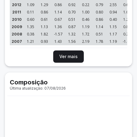
1.09
1.29
0.86
0.92
0.22
0.79
2.55
0.62
2012
0.11
0.86
1.14
0.70
1.00
0.80
0.94
1.06
2011
0.60
0.61
0.67
0.51
0.46
0.86
0.40
1.22
2010
1.35
1.13
1.36
0.87
1.19
1.14
1.15
0.84
2009
0.38
1.82
-1.57
1.32
1.72
0.51
1.17
0.27
2008
1.21
0.93
1.43
1.56
2.19
1.78
1.19
-1.60
2007
Ver mais
Composição
Última atualização: 07/08/2026