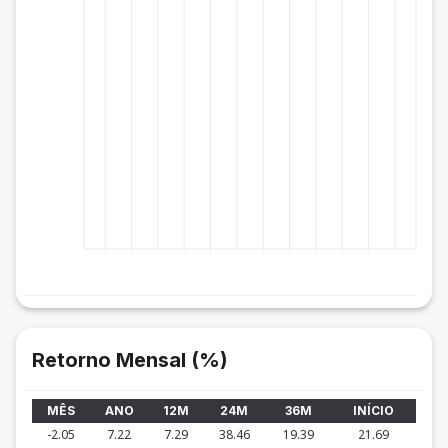
Retorno Mensal (%)
MÊS
ANO
12M
24M
36M
INÍCIO
-2.05
7.22
7.29
38.46
19.39
21.69