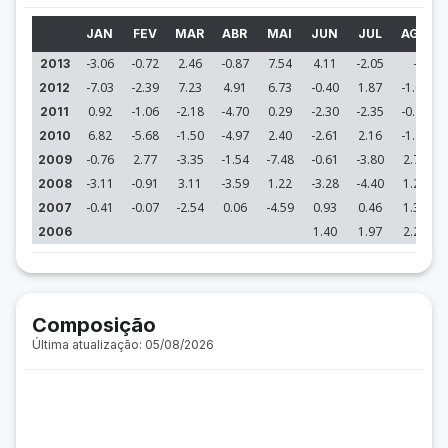
JAN
FEV
MAR
ABR
MAI
JUN
JUL
AGO
-3.06
-0.72
2.46
-0.87
7.54
4.11
-2.05
-
2013
-7.03
-2.39
7.23
4.91
6.73
-0.40
1.87
-1.04
2012
0.92
-1.06
-2.18
-4.70
0.29
-2.30
-2.35
-0.25
2011
6.82
-5.68
-1.50
-4.97
2.40
-2.61
2.16
-1.23
2010
-0.76
2.77
-3.35
-1.54
-7.48
-0.61
-3.80
2.71
2009
-3.11
-0.91
3.11
-3.59
1.22
-3.28
-4.40
1.22
2008
-0.41
-0.07
-2.54
0.06
-4.59
0.93
0.46
1.37
2007
1.40
1.97
2.25
2006
Composição
Última atualização: 05/08/2026