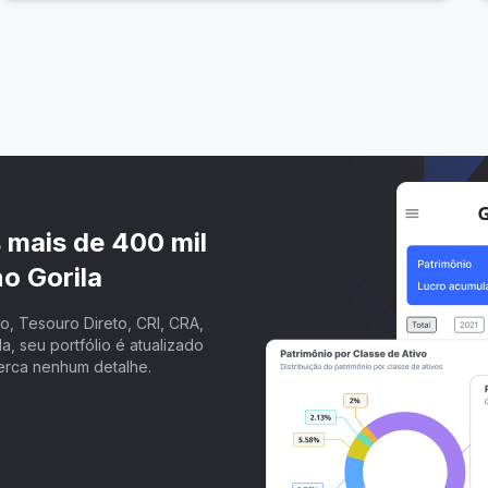
s mais de 400 mil
o Gorila
, Tesouro Direto, CRI, CRA,
a, seu portfólio é atualizado
erca nenhum detalhe.