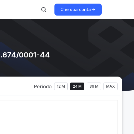
Crie sua conta
38.674/0001-44
Período
12 M
24 M
36 M
MÁX