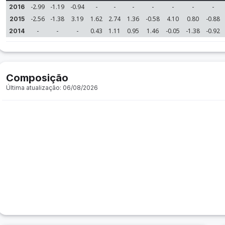
-2.99
-1.19
-0.94
-
-
-
-
-
-
-
2016
-2.56
-1.38
3.19
1.62
2.74
1.36
-0.58
4.10
0.80
-0.88
2015
-
-
-
0.43
1.11
0.95
1.46
-0.05
-1.38
-0.92
2014
Composição
Última atualização: 06/08/2026