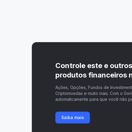
Controle este e outro
produtos financeiros n
Ações, Opções, Fundos de Investimento
Criptomoedas e muito mais. Com o Goril
automaticamente para que você não p
Saiba mais