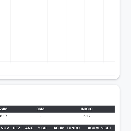
24M
36M
INÍCIO
6.17
-
6.17
NOV
DEZ
ANO
%CDI
ACUM. FUNDO
ACUM. %CDI