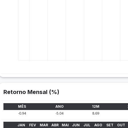
Retorno Mensal (%)
MÊS
ANO
12M
-0.94
-5.04
8.69
JAN
FEV
MAR
ABR
MAI
JUN
JUL
AGO
SET
OUT