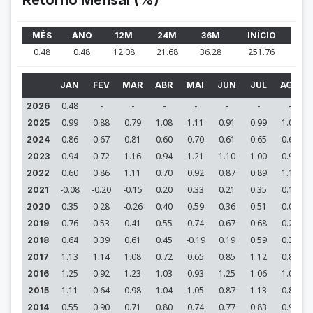
Retorno Mensal (%)
MÊS
ANO
12M
24M
36M
INÍCIO
0.48
0.48
12.08
21.68
36.28
251.76
JAN
FEV
MAR
ABR
MAI
JUN
JUL
AGO
0.48
-
-
-
-
-
-
-
2026
0.99
0.88
0.79
1.08
1.11
0.91
0.99
1.02
2025
0.86
0.67
0.81
0.60
0.70
0.61
0.65
0.69
2024
0.94
0.72
1.16
0.94
1.21
1.10
1.00
0.99
2023
0.60
0.86
1.11
0.70
0.92
0.87
0.89
1.19
2022
-0.08
-0.20
-0.15
0.20
0.33
0.21
0.35
0.18
2021
0.35
0.28
-0.26
0.40
0.59
0.36
0.51
0.03
2020
0.76
0.53
0.41
0.55
0.74
0.67
0.68
0.25
2019
0.64
0.39
0.61
0.45
-0.19
0.19
0.59
0.33
2018
1.13
1.14
1.08
0.72
0.65
0.85
1.12
0.86
2017
1.25
0.92
1.23
1.03
0.93
1.25
1.06
1.09
2016
1.11
0.64
0.98
1.04
1.05
0.87
1.13
0.80
2015
0.55
0.90
0.71
0.80
0.74
0.77
0.83
0.90
2014