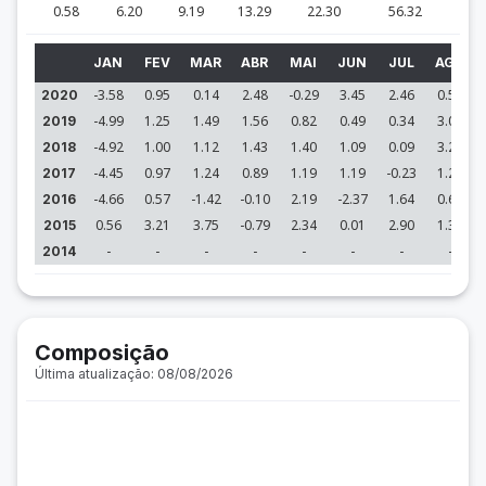
0.58
6.20
9.19
13.29
22.30
56.32
JAN
FEV
MAR
ABR
MAI
JUN
JUL
AGO
-3.58
0.95
0.14
2.48
-0.29
3.45
2.46
0.58
2020
-4.99
1.25
1.49
1.56
0.82
0.49
0.34
3.09
2019
-4.92
1.00
1.12
1.43
1.40
1.09
0.09
3.24
2018
-4.45
0.97
1.24
0.89
1.19
1.19
-0.23
1.20
2017
-4.66
0.57
-1.42
-0.10
2.19
-2.37
1.64
0.61
2016
0.56
3.21
3.75
-0.79
2.34
0.01
2.90
1.30
2015
-
-
-
-
-
-
-
-
2014
Composição
Última atualização: 08/08/2026