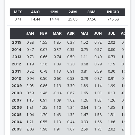
MÊS
ANO
12M
24M
36M
INÍCIO
0.41
14.44
14.44
25.08
37.56
748.88
JAN
FEV
MAR
ABR
MAI
JUN
JUL
AGO
0.88
1.55
1.85
0.37
1.52
0.72
2.02
0.77
2015
0.47
0.07
0.37
0.35
0.75
0.57
0.80
0.62
2014
0.73
0.66
0.74
0.59
1.11
0.40
0.73
1.12
2013
1.19
1.18
1.09
1.20
0.68
0.79
1.19
0.72
2012
0.82
0.78
1.13
0.91
0.81
0.59
0.30
1.52
2011
0.94
0.50
0.63
0.53
0.79
0.87
0.91
0.81
2010
3.05
0.86
1.19
3.39
1.89
1.14
1.99
1.56
2009
0.59
1.48
-0.14
0.87
1.65
1.03
0.13
-0.11
2008
1.15
0.91
1.09
1.02
1.26
1.03
1.26
0.75
2007
1.81
1.25
1.10
1.24
0.64
1.43
1.35
1.40
2006
1.04
1.70
1.43
1.32
1.47
1.58
1.51
1.50
2005
1.21
0.55
1.13
0.44
0.93
1.66
1.86
1.59
2004
2.08
1.98
1.91
1.67
2.59
1.75
2.02
2.16
2003