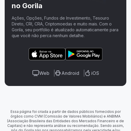
no Gorila
Ações, Opções, Fundos de Investimento, Tesouro
Direto, CRI, CRA, Criptomoedas e muito mais. Com o
Gorila, seu portfólio é atualizado automaticamente para
que você não perca nenhum detalhe.
Web
Android
iOS
Essa página foi criada a partir de dados públicos fornecidos por
órgãos como CVM (Comissão de Valores Mobiliários) e ANBIMA
(Associação Brasileira das Entidades dos Mercados Financeiro e de
Capitais) e não representa análise ou recomendação. Sendo assim,
nós do Gorila não nos responsabilizamos pela veracidade e/ou