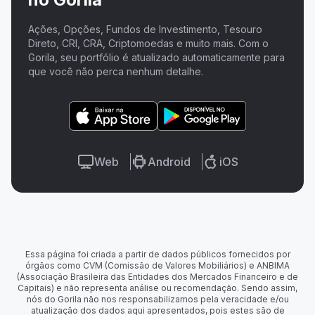
Ações, Opções, Fundos de Investimento, Tesouro
Direto, CRI, CRA, Criptomoedas e muito mais. Com o
Gorila, seu portfólio é atualizado automaticamente para
que você não perca nenhum detalhe.
Web
Android
iOS
Essa página foi criada a partir de dados públicos fornecidos por
órgãos como CVM (Comissão de Valores Mobiliários) e ANBIMA
(Associação Brasileira das Entidades dos Mercados Financeiro e de
Capitais) e não representa análise ou recomendação. Sendo assim,
nós do Gorila não nos responsabilizamos pela veracidade e/ou
atualização dos dados aqui apresentados, pois estes são de