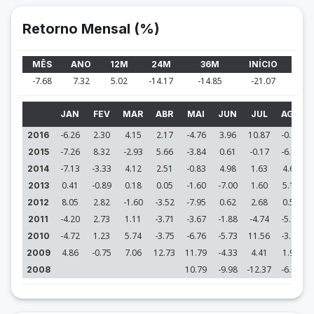
Retorno Mensal (%)
MÊS
ANO
12M
24M
36M
INÍCIO
-7.68
7.32
5.02
-14.17
-14.85
-21.07
JAN
FEV
MAR
ABR
MAI
JUN
JUL
AGO
-6.26
2.30
4.15
2.17
-4.76
3.96
10.87
-0.26
2016
-7.26
8.32
-2.93
5.66
-3.84
0.61
-0.17
-6.75
2015
-7.13
-3.33
4.12
2.51
-0.83
4.98
1.63
4.66
2014
0.41
-0.89
0.18
0.05
-1.60
-7.00
1.60
5.15
2013
8.05
2.82
-1.60
-3.52
-7.95
0.62
2.68
0.53
2012
-4.20
2.73
1.11
-3.71
-3.67
-1.88
-4.74
-5.93
2011
-4.72
1.23
5.74
-3.75
-6.76
-5.73
11.56
-3.26
2010
4.86
-0.75
7.06
12.73
11.79
-4.33
4.41
1.93
2009
10.79
-9.98
-12.37
-6.69
2008