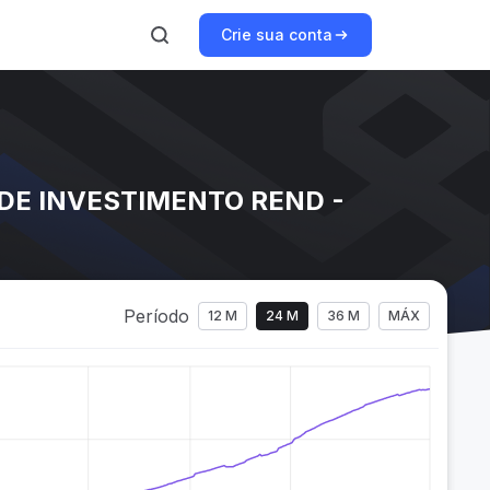
Crie sua conta
 DE INVESTIMENTO REND -
Período
12 M
24 M
36 M
MÁX