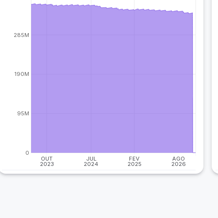
285M
190M
95M
0
OUT
JUL
FEV
AGO
2023
2024
2025
2026