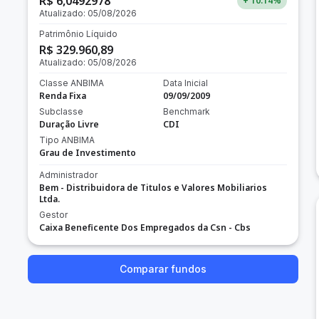
R$ 6,0492978
+ 10.14
%
Atualizado:
05/08/2026
Patrimônio Líquido
R$ 329.960,89
Atualizado:
05/08/2026
Classe ANBIMA
Data Inicial
Renda Fixa
09/09/2009
Subclasse
Benchmark
Duração Livre
CDI
Tipo ANBIMA
Grau de Investimento
Administrador
Bem - Distribuidora de Titulos e Valores Mobiliarios
Ltda.
Gestor
Caixa Beneficente Dos Empregados da Csn - Cbs
Comparar fundos