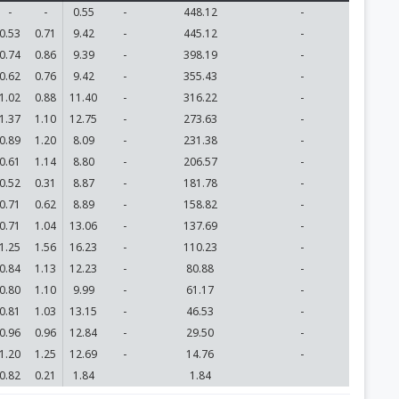
-
-
0.55
-
448.12
-
0.53
0.71
9.42
-
445.12
-
0.74
0.86
9.39
-
398.19
-
0.62
0.76
9.42
-
355.43
-
1.02
0.88
11.40
-
316.22
-
1.37
1.10
12.75
-
273.63
-
0.89
1.20
8.09
-
231.38
-
0.61
1.14
8.80
-
206.57
-
0.52
0.31
8.87
-
181.78
-
0.71
0.62
8.89
-
158.82
-
0.71
1.04
13.06
-
137.69
-
1.25
1.56
16.23
-
110.23
-
0.84
1.13
12.23
-
80.88
-
0.80
1.10
9.99
-
61.17
-
0.81
1.03
13.15
-
46.53
-
0.96
0.96
12.84
-
29.50
-
1.20
1.25
12.69
-
14.76
-
0.82
0.21
1.84
1.84