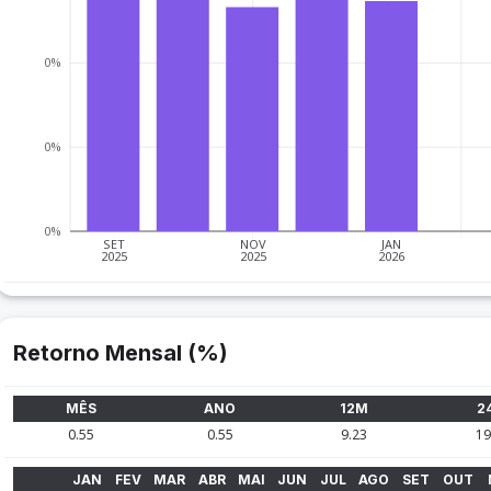
0%
0%
0%
SET
NOV
JAN
2025
2025
2026
Retorno Mensal (%)
MÊS
ANO
12M
2
0.55
0.55
9.23
19
JAN
FEV
MAR
ABR
MAI
JUN
JUL
AGO
SET
OUT