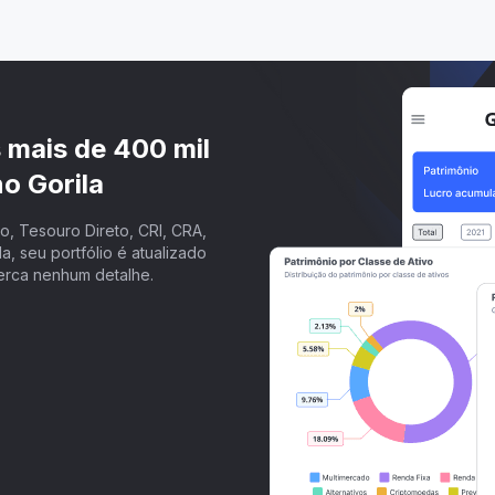
s mais de 400 mil
o Gorila
, Tesouro Direto, CRI, CRA,
a, seu portfólio é atualizado
erca nenhum detalhe.