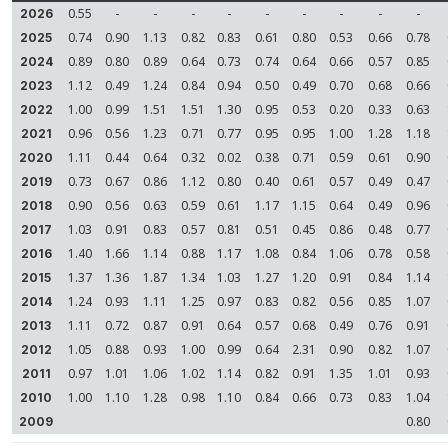
0.55
-
-
-
-
-
-
-
-
-
2026
0.74
0.90
1.13
0.82
0.83
0.61
0.80
0.53
0.66
0.78
2025
0.89
0.80
0.89
0.64
0.73
0.74
0.64
0.66
0.57
0.85
2024
1.12
0.49
1.24
0.84
0.94
0.50
0.49
0.70
0.68
0.66
2023
1.00
0.99
1.51
1.51
1.30
0.95
0.53
0.20
0.33
0.63
2022
0.96
0.56
1.23
0.71
0.77
0.95
0.95
1.00
1.28
1.18
2021
1.11
0.44
0.64
0.32
0.02
0.38
0.71
0.59
0.61
0.90
2020
0.73
0.67
0.86
1.12
0.80
0.40
0.61
0.57
0.49
0.47
2019
0.90
0.56
0.63
0.59
0.61
1.17
1.15
0.64
0.49
0.96
2018
1.03
0.91
0.83
0.57
0.81
0.51
0.45
0.86
0.48
0.77
2017
1.40
1.66
1.14
0.88
1.17
1.08
0.84
1.06
0.78
0.58
2016
1.37
1.36
1.87
1.34
1.03
1.27
1.20
0.91
0.84
1.14
2015
1.24
0.93
1.11
1.25
0.97
0.83
0.82
0.56
0.85
1.07
2014
1.11
0.72
0.87
0.91
0.64
0.57
0.68
0.49
0.76
0.91
2013
1.05
0.88
0.93
1.00
0.99
0.64
2.31
0.90
0.82
1.07
2012
0.97
1.01
1.06
1.02
1.14
0.82
0.91
1.35
1.01
0.93
2011
1.00
1.10
1.28
0.98
1.10
0.84
0.66
0.73
0.83
1.04
2010
0.80
2009