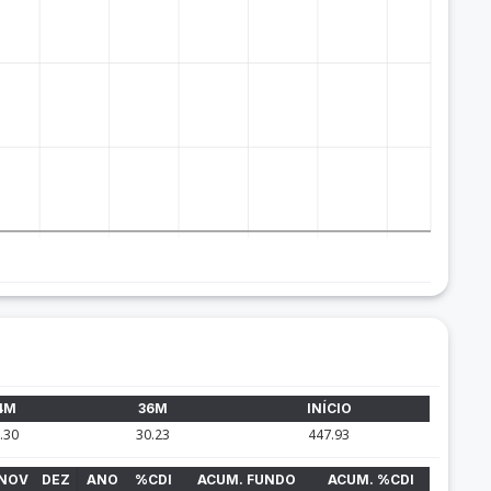
4M
36M
INÍCIO
.30
30.23
447.93
NOV
DEZ
ANO
%CDI
ACUM. FUNDO
ACUM. %CDI