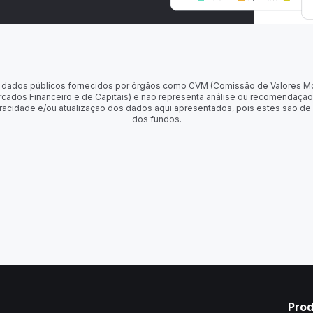
 de dados públicos fornecidos por órgãos como CVM (Comissão de Valores M
rcados Financeiro e de Capitais) e não representa análise ou recomendação
racidade e/ou atualização dos dados aqui apresentados, pois estes são de
dos fundos.
Pro