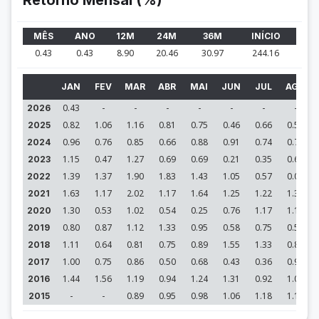
Retorno Mensal (%)
MÊS
ANO
12M
24M
36M
INÍCIO
0.43
0.43
8.90
20.46
30.97
244.16
JAN
FEV
MAR
ABR
MAI
JUN
JUL
AGO
0.43
-
-
-
-
-
-
-
2026
0.82
1.06
1.16
0.81
0.75
0.46
0.66
0.55
2025
0.96
0.76
0.85
0.66
0.88
0.91
0.74
0.74
2024
1.15
0.47
1.27
0.69
0.69
0.21
0.35
0.68
2023
1.39
1.37
1.90
1.83
1.43
1.05
0.57
0.00
2022
1.63
1.17
2.02
1.17
1.64
1.25
1.22
1.31
2021
1.30
0.53
1.02
0.54
0.25
0.76
1.17
1.17
2020
0.80
0.87
1.12
1.33
0.95
0.58
0.75
0.57
2019
1.11
0.64
0.81
0.75
0.89
1.55
1.33
0.83
2018
1.00
0.75
0.86
0.50
0.68
0.43
0.36
0.91
2017
1.44
1.56
1.19
0.94
1.24
1.31
0.92
1.09
2016
-
-
0.89
0.95
0.98
1.06
1.18
1.11
2015