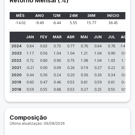
Retorno Mensal (%)
MÊS
ANO
12M
24M
36M
INÍCIO
-14.02
-9.49
-6.44
5.55
15.77
36.45
JAN
FEV
MAR
ABR
MAI
JUN
JUL
AGO
0.84
0.63
0.73
0.77
0.76
0.64
0.78
-14.02
2024
1.17
0.56
1.04
1.04
1.21
1.04
0.90
0.94
2023
0.72
0.80
0.90
0.73
1.08
1.04
1.03
1.18
2022
-0.21
0.00
0.09
0.26
0.19
0.27
0.22
0.35
2021
0.44
0.36
0.24
0.20
0.36
0.26
0.34
0.08
2020
0.60
0.47
0.46
0.53
0.61
0.59
0.61
0.45
2019
0.59
0.55
0.68
0.53
0.27
0.25
0.55
0.52
2018
Composição
Última atualização: 06/08/2026