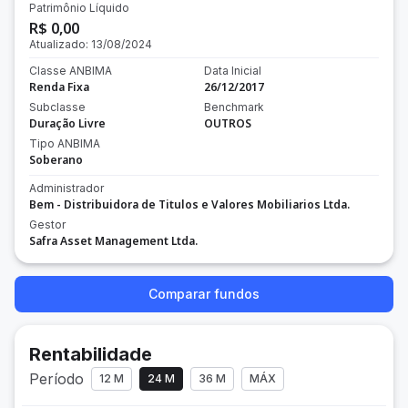
Patrimônio Líquido
R$ 0,00
Atualizado:
13/08/2024
Classe ANBIMA
Data Inicial
Renda Fixa
26/12/2017
Subclasse
Benchmark
Duração Livre
OUTROS
Tipo ANBIMA
Soberano
Administrador
Bem - Distribuidora de Titulos e Valores Mobiliarios Ltda.
Gestor
Safra Asset Management Ltda.
Comparar fundos
Rentabilidade
Período
12 M
24 M
36 M
MÁX