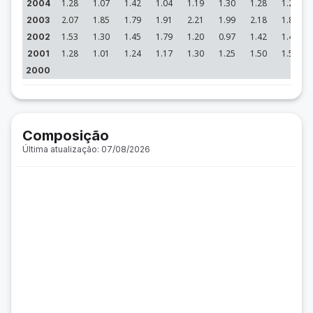
1.28
1.07
1.42
1.04
1.19
1.30
1.28
1.27
2004
2.07
1.85
1.79
1.91
2.21
1.99
2.18
1.80
2003
1.53
1.30
1.45
1.79
1.20
0.97
1.42
1.46
2002
1.28
1.01
1.24
1.17
1.30
1.25
1.50
1.59
2001
2000
Composição
Última atualização: 07/08/2026