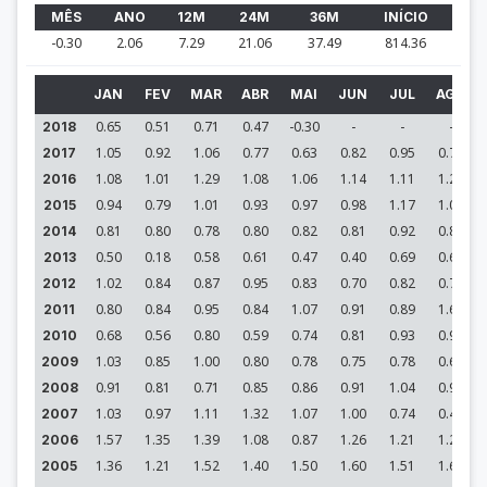
MÊS
ANO
12M
24M
36M
INÍCIO
-0.30
2.06
7.29
21.06
37.49
814.36
JAN
FEV
MAR
ABR
MAI
JUN
JUL
AGO
0.65
0.51
0.71
0.47
-0.30
-
-
-
2018
1.05
0.92
1.06
0.77
0.63
0.82
0.95
0.79
2017
1.08
1.01
1.29
1.08
1.06
1.14
1.11
1.20
2016
0.94
0.79
1.01
0.93
0.97
0.98
1.17
1.03
2015
0.81
0.80
0.78
0.80
0.82
0.81
0.92
0.85
2014
0.50
0.18
0.58
0.61
0.47
0.40
0.69
0.66
2013
1.02
0.84
0.87
0.95
0.83
0.70
0.82
0.70
2012
0.80
0.84
0.95
0.84
1.07
0.91
0.89
1.61
2011
0.68
0.56
0.80
0.59
0.74
0.81
0.93
0.91
2010
1.03
0.85
1.00
0.80
0.78
0.75
0.78
0.65
2009
0.91
0.81
0.71
0.85
0.86
0.91
1.04
0.96
2008
1.03
0.97
1.11
1.32
1.07
1.00
0.74
0.40
2007
1.57
1.35
1.39
1.08
0.87
1.26
1.21
1.29
2006
1.36
1.21
1.52
1.40
1.50
1.60
1.51
1.63
2005