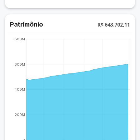
Patrimônio
R$ 643.702,11
800M
600M
400M
200M
0