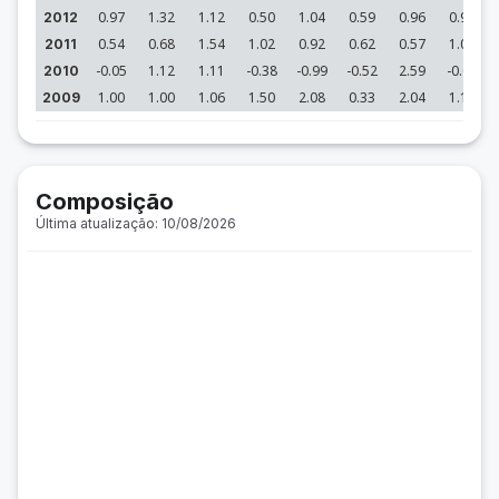
0.97
1.32
1.12
0.50
1.04
0.59
0.96
0.96
2012
0.54
0.68
1.54
1.02
0.92
0.62
0.57
1.06
2011
-0.05
1.12
1.11
-0.38
-0.99
-0.52
2.59
-0.09
2010
1.00
1.00
1.06
1.50
2.08
0.33
2.04
1.12
2009
Composição
Última atualização: 10/08/2026