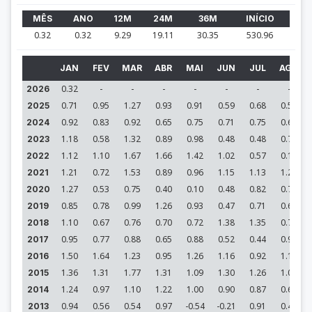
MÊS
ANO
12M
24M
36M
INÍCIO
0.32
0.32
9.29
19.11
30.35
530.96
JAN
FEV
MAR
ABR
MAI
JUN
JUL
AGO
0.32
-
-
-
-
-
-
-
2026
0.71
0.95
1.27
0.93
0.91
0.59
0.68
0.54
2025
0.92
0.83
0.92
0.65
0.75
0.71
0.75
0.69
2024
1.18
0.58
1.32
0.89
0.98
0.48
0.48
0.70
2023
1.12
1.10
1.67
1.66
1.42
1.02
0.57
0.15
2022
1.21
0.72
1.53
0.89
0.96
1.15
1.13
1.26
2021
1.27
0.53
0.75
0.40
0.10
0.48
0.82
0.73
2020
0.85
0.78
0.99
1.26
0.93
0.47
0.71
0.69
2019
1.10
0.67
0.76
0.70
0.72
1.38
1.35
0.76
2018
0.95
0.77
0.88
0.65
0.88
0.52
0.44
0.99
2017
1.50
1.64
1.23
0.95
1.26
1.16
0.92
1.14
2016
1.36
1.31
1.77
1.31
1.09
1.30
1.26
1.00
2015
1.24
0.97
1.10
1.22
1.00
0.90
0.87
0.68
2014
0.94
0.56
0.54
0.97
-0.54
-0.21
0.91
0.46
2013