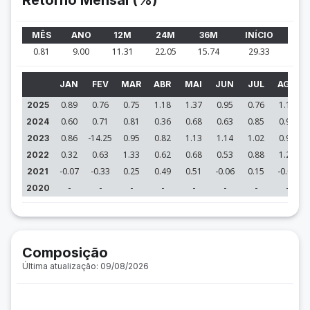
Retorno Mensal (%)
MÊS
ANO
12M
24M
36M
INÍCIO
0.81
9.00
11.31
22.05
15.74
29.33
JAN
FEV
MAR
ABR
MAI
JUN
JUL
AGO
0.89
0.76
0.75
1.18
1.37
0.95
0.76
1.18
2025
0.60
0.71
0.81
0.36
0.68
0.63
0.85
0.96
2024
0.86
-14.25
0.95
0.82
1.13
1.14
1.02
0.97
2023
0.32
0.63
1.33
0.62
0.68
0.53
0.88
1.26
2022
-0.07
-0.33
0.25
0.49
0.51
-0.06
0.15
-0.08
2021
-
-
-
-
-
-
-
-
2020
Composição
Última atualização: 09/08/2026