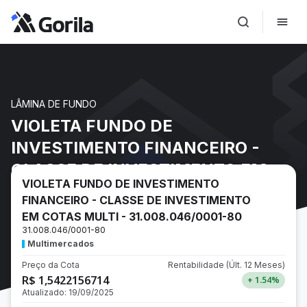
LÂMINA DE FUNDO
VIOLETA FUNDO DE
INVESTIMENTO FINANCEIRO -
CLASSE DE INVESTIMENTO EM
VIOLETA FUNDO DE INVESTIMENTO
COTAS MULTI - 31.008.046/0001-
FINANCEIRO - CLASSE DE INVESTIMENTO
80
EM COTAS MULTI - 31.008.046/0001-80
31.008.046/0001-80
Multimercados
Preço da Cota
Rentabilidade
(Últ. 12 Meses)
R$ 1,5422156714
+ 1.54
%
Atualizado:
19/09/2025