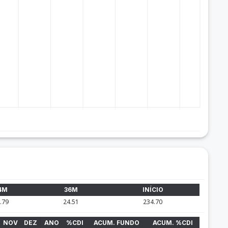
4M
36M
INÍCIO
.79
24.51
234.70
NOV
DEZ
ANO
%CDI
ACUM. FUNDO
ACUM. %CDI