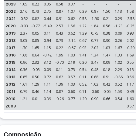
1.05
0.22
0.35
0.58
0.37
-
-
-
-
-
2023
2.16
0.73
2.75
0.87
1.07
0.39
0.87
1.50
1.13
1.58
2022
-0.32
0.82
0.44
0.91
0.62
0.58
-1.90
0.21
0.29
-2.58
2021
-0.03
-0.77
-5.49
2.57
1.56
1.22
1.84
0.56
-1.23
-0.25
2020
2.37
0.05
0.11
0.43
0.62
1.39
0.75
0.38
0.09
0.93
2019
3.05
0.85
0.94
0.73
-2.12
0.67
0.77
0.30
0.26
2.02
2018
1.70
1.65
1.15
0.22
-0.67
0.93
2.02
1.03
1.67
-0.20
2017
1.68
0.64
-0.42
1.99
1.03
1.41
1.34
1.47
1.33
1.69
2016
0.96
2.32
3.12
-0.70
2.19
0.30
3.47
0.09
1.02
0.55
2015
0.36
-0.03
0.09
0.11
0.73
0.54
0.48
0.18
2.29
0.13
2014
0.85
0.50
0.72
0.62
0.57
0.11
0.68
0.91
-0.86
0.56
2013
1.61
1.29
1.11
1.39
1.03
0.52
1.03
0.42
0.52
1.17
2012
0.79
0.46
1.14
0.87
0.60
0.11
-0.68
-0.05
1.53
0.49
2011
1.21
0.01
0.39
-0.26
0.77
1.20
0.90
0.66
0.54
1.60
2010
0.57
2009
Composição