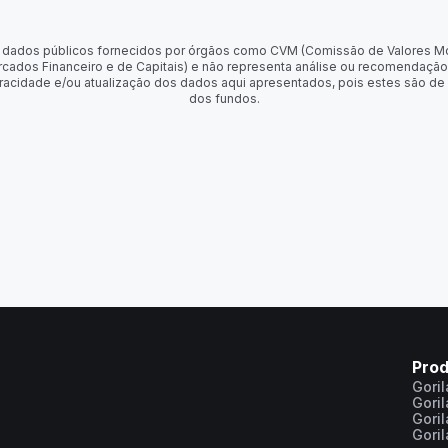
 de dados públicos fornecidos por órgãos como CVM (Comissão de Valores M
rcados Financeiro e de Capitais) e não representa análise ou recomendação
racidade e/ou atualização dos dados aqui apresentados, pois estes são de
dos fundos.
Pro
Gori
Gori
Gori
Gori