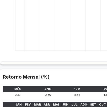
Retorno Mensal (%)
MÊS
ANO
12M
2
0.37
2.60
8.64
13
JAN
FEV
MAR
ABR
MAI
JUN
JUL
AGO
SET
OUT