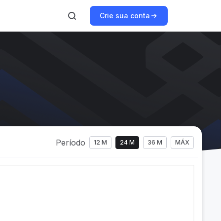
Crie sua conta
Período
12 M
24 M
36 M
MÁX