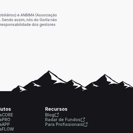
obiliários) e ANBIMA (Associação
. Sendo assim, nós do Gorila não
 responsabilidade dos gestores
dutos
Recursos
laCORE
Blog
laPRO
Radar de Fundos
laAPP
Para Profissionais
laFLOW