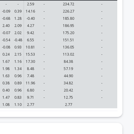
-
-
2.59
-
234.72
-
-0.09
0.39
14.16
-
226.27
-
-0.68
1.28
-0.40
-
185.80
-
2.40
2.09
4.27
-
186.95
-
-0.07
2.02
9.42
-
175.20
-
-0.54
-0.48
6.55
-
151.51
-
-0.08
0.93
10.81
-
136.05
-
0.24
2.15
15.53
-
113.02
-
1.67
1.16
17.30
-
84.38
-
1.98
1.34
8.48
-
57.19
-
1.63
0.96
7.48
-
44.90
-
0.38
0.89
11.96
-
34.82
-
0.40
0.96
6.80
-
20.42
-
1.47
0.83
9.71
-
12.75
-
1.08
1.10
2.77
2.77