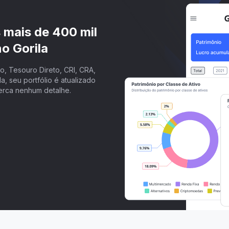
s mais de 400 mil
o Gorila
, Tesouro Direto, CRI, CRA,
a, seu portfólio é atualizado
erca nenhum detalhe.