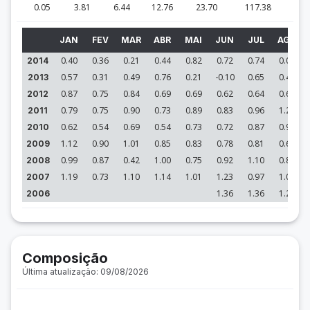
0.05
3.81
6.44
12.76
23.70
117.38
JAN
FEV
MAR
ABR
MAI
JUN
JUL
AGO
0.40
0.36
0.21
0.44
0.82
0.72
0.74
0.05
2014
0.57
0.31
0.49
0.76
0.21
-0.10
0.65
0.41
2013
0.87
0.75
0.84
0.69
0.69
0.62
0.64
0.66
2012
0.79
0.75
0.90
0.73
0.89
0.83
0.96
1.25
2011
0.62
0.54
0.69
0.54
0.73
0.72
0.87
0.92
2010
1.12
0.90
1.01
0.85
0.83
0.78
0.81
0.66
2009
0.99
0.87
0.42
1.00
0.75
0.92
1.10
0.87
2008
1.19
0.73
1.10
1.14
1.01
1.23
0.97
1.02
2007
1.36
1.36
1.25
2006
Composição
Última atualização: 09/08/2026