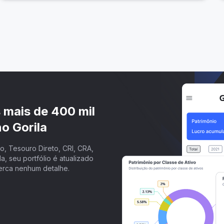
s mais de 400 mil
o Gorila
, Tesouro Direto, CRI, CRA,
a, seu portfólio é atualizado
erca nenhum detalhe.