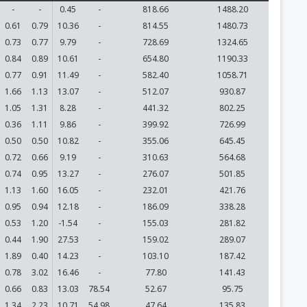
-
-
0.45
-
818.66
1488.20
0.61
0.79
10.36
-
814.55
1480.73
0.73
0.77
9.79
-
728.69
1324.65
0.84
0.89
10.61
-
654.80
1190.33
0.77
0.91
11.49
-
582.40
1058.71
1.66
1.13
13.07
-
512.07
930.87
1.05
1.31
8.28
-
441.32
802.25
0.36
1.11
9.86
-
399.92
726.99
0.50
0.50
10.82
-
355.06
645.45
0.72
0.66
9.19
-
310.63
564.68
0.74
0.95
13.27
-
276.07
501.85
1.13
1.60
16.05
-
232.01
421.76
0.95
0.94
12.18
-
186.09
338.28
0.53
1.20
-1.54
-
155.03
281.82
0.44
1.90
27.53
-
159.02
289.07
1.89
0.40
14.23
-
103.10
187.42
0.78
3.02
16.46
-
77.80
141.43
0.66
0.83
13.03
78.54
52.67
95.75
1.34
2.23
10.71
54.98
47.64
135.83