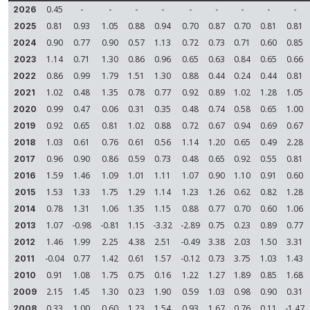
0.45
-
-
-
-
-
-
-
-
-
2026
0.81
0.93
1.05
0.88
0.94
0.70
0.87
0.70
0.81
0.81
2025
0.90
0.77
0.90
0.57
1.13
0.72
0.73
0.71
0.60
0.85
2024
1.14
0.71
1.30
0.86
0.96
0.65
0.63
0.84
0.65
0.66
2023
0.86
0.99
1.79
1.51
1.30
0.88
0.44
0.24
0.44
0.81
2022
1.02
0.48
1.35
0.78
0.77
0.92
0.89
1.02
1.28
1.05
2021
0.99
0.47
0.06
0.31
0.35
0.48
0.74
0.58
0.65
1.00
2020
0.92
0.65
0.81
1.02
0.88
0.72
0.67
0.94
0.69
0.67
2019
1.03
0.61
0.76
0.61
0.56
1.14
1.20
0.65
0.49
2.28
2018
0.96
0.90
0.86
0.59
0.73
0.48
0.65
0.92
0.55
0.81
2017
1.59
1.46
1.09
1.01
1.11
1.07
0.90
1.10
0.91
0.60
2016
1.53
1.33
1.75
1.29
1.14
1.23
1.26
0.62
0.82
1.28
2015
0.78
1.31
1.06
1.35
1.15
0.88
0.77
0.70
0.60
1.06
2014
1.07
-0.98
-0.81
1.15
-3.32
-2.89
0.75
0.23
0.89
0.77
2013
1.46
1.99
2.25
4.38
2.51
-0.49
3.38
2.03
1.50
3.31
2012
-0.04
0.77
1.42
0.61
1.57
-0.12
0.73
3.75
1.03
1.43
2011
0.91
1.08
1.75
0.75
0.16
1.22
1.27
1.89
0.85
1.68
2010
2.15
1.45
1.30
0.23
1.90
0.59
1.03
0.98
0.90
0.31
2009
0.33
1.00
0.60
1.23
1.54
0.93
1.67
0.76
0.11
-1.47
2008