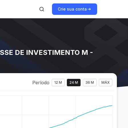
Crie sua conta
SSE DE INVESTIMENTO M -
Período
12 M
24 M
36 M
MÁX