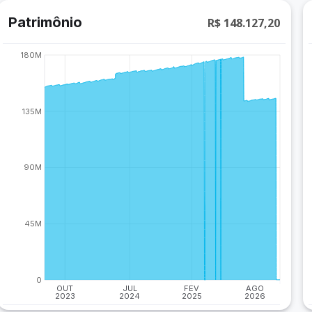
Patrimônio
R$ 148.127,20
180M
135M
90M
45M
0
OUT
JUL
FEV
AGO
2023
2024
2025
2026