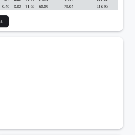
0.40
0.82
11.65
68.89
73.04
218.95
is