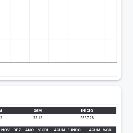
M
36M
INÍCIO
63
33.13
3537.28
NOV
DEZ
ANO
%CDI
ACUM. FUNDO
ACUM. %CDI