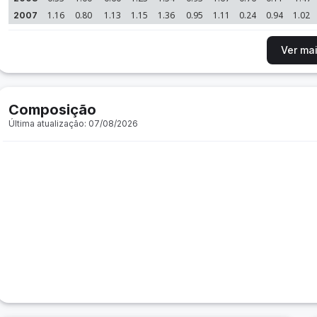
1.16
0.80
1.13
1.15
1.36
0.95
1.11
0.24
0.94
1.02
2007
Ver ma
Composição
Última atualização: 07/08/2026