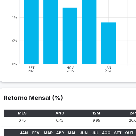
1%
0%
0%
SET
NOV
JAN
2025
2025
2026
Retorno Mensal (%)
MÊS
ANO
12M
24
0.45
0.45
9.96
20.
JAN
FEV
MAR
ABR
MAI
JUN
JUL
AGO
SET
OUT