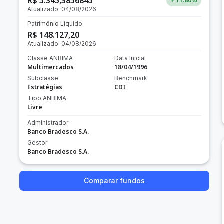
R$ 5.345,3856845
+ 11.80
%
Atualizado:
04/08/2026
Patrimônio Líquido
R$ 148.127,20
Atualizado:
04/08/2026
Classe ANBIMA
Data Inicial
Multimercados
18/04/1996
Subclasse
Benchmark
Estratégias
CDI
Tipo ANBIMA
Livre
Administrador
Banco Bradesco S.A.
Gestor
Banco Bradesco S.A.
Comparar fundos