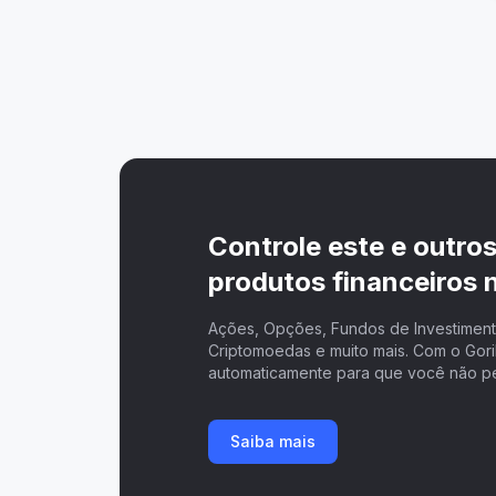
Controle este e outro
produtos financeiros n
Ações, Opções, Fundos de Investimento
Criptomoedas e muito mais. Com o Goril
automaticamente para que você não p
Saiba mais