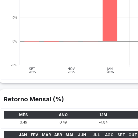
0%
0%
-0%
SET
NOV
JAN
2025
2025
2026
Retorno Mensal (%)
MÊS
ANO
12M
0.49
0.49
-4.84
JAN
FEV
MAR
ABR
MAI
JUN
JUL
AGO
SET
OUT