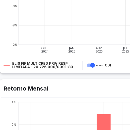
-4%
-8%
-12%
OUT
JAN
ABR
JUL
2024
2025
2025
2025
ELIS FIF MULT CRED PRIV RESP
CDI
LIMITADA - 20.726.000/0001-80
Retorno Mensal
1%
0%