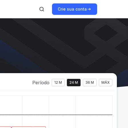
Crie sua conta
Período
12 M
24 M
36 M
MÁX