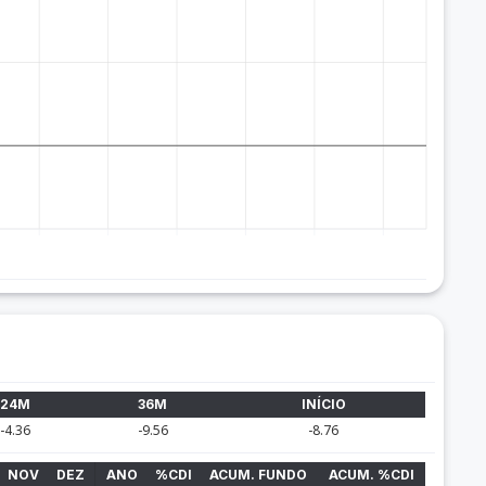
24M
36M
INÍCIO
-4.36
-9.56
-8.76
NOV
DEZ
ANO
%CDI
ACUM. FUNDO
ACUM. %CDI