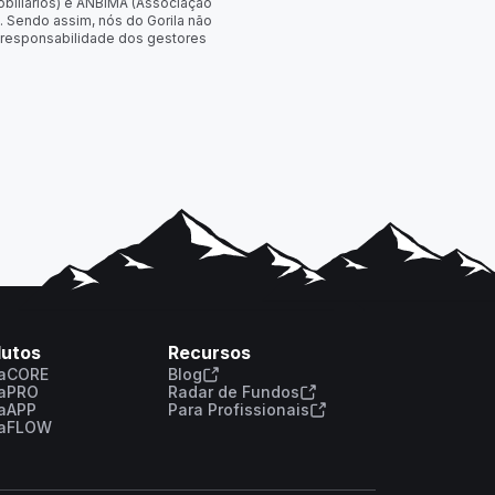
obiliários) e ANBIMA (Associação
. Sendo assim, nós do Gorila não
 responsabilidade dos gestores
dutos
Recursos
laCORE
Blog
laPRO
Radar de Fundos
laAPP
Para Profissionais
laFLOW