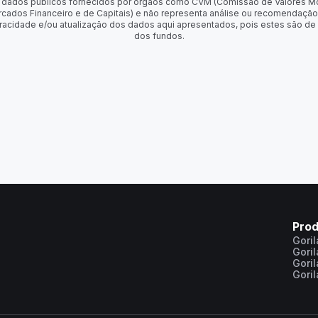
 de dados públicos fornecidos por órgãos como CVM (Comissão de Valores M
rcados Financeiro e de Capitais) e não representa análise ou recomendação
racidade e/ou atualização dos dados aqui apresentados, pois estes são de
dos fundos.
Pro
Gori
Gori
Gori
Gori