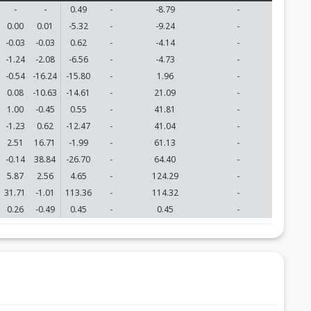
-
-
0.49
-
-8.79
-
0.00
0.01
-5.32
-
-9.24
-
-0.03
-0.03
0.62
-
-4.14
-
-1.24
-2.08
-6.56
-
-4.73
-
-0.54
-16.24
-15.80
-
1.96
-
0.08
-10.63
-14.61
-
21.09
-
1.00
-0.45
0.55
-
41.81
-
-1.23
0.62
-12.47
-
41.04
-
2.51
16.71
-1.99
-
61.13
-
-0.14
38.84
-26.70
-
64.40
-
5.87
2.56
4.65
-
124.29
-
31.71
-1.01
113.36
-
114.32
-
0.26
-0.49
0.45
-
0.45
-