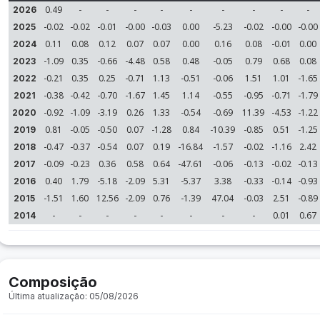
0.49
-
-
-
-
-
-
-
-
-
2026
-0.02
-0.02
-0.01
-0.00
-0.03
0.00
-5.23
-0.02
-0.00
-0.00
2025
0.11
0.08
0.12
0.07
0.07
0.00
0.16
0.08
-0.01
0.00
2024
-1.09
0.35
-0.66
-4.48
0.58
0.48
-0.05
0.79
0.68
0.08
2023
-0.21
0.35
0.25
-0.71
1.13
-0.51
-0.06
1.51
1.01
-1.65
2022
-0.38
-0.42
-0.70
-1.67
1.45
1.14
-0.55
-0.95
-0.71
-1.79
2021
-0.92
-1.09
-3.19
0.26
1.33
-0.54
-0.69
11.39
-4.53
-1.22
2020
0.81
-0.05
-0.50
0.07
-1.28
0.84
-10.39
-0.85
0.51
-1.25
2019
-0.47
-0.37
-0.54
0.07
0.19
-16.84
-1.57
-0.02
-1.16
2.42
2018
-0.09
-0.23
0.36
0.58
0.64
-47.61
-0.06
-0.13
-0.02
-0.13
2017
0.40
1.79
-5.18
-2.09
5.31
-5.37
3.38
-0.33
-0.14
-0.93
2016
-1.51
1.60
12.56
-2.09
0.76
-1.39
47.04
-0.03
2.51
-0.89
2015
-
-
-
-
-
-
-
-
0.01
0.67
2014
Composição
Última atualização: 05/08/2026